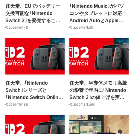
任天堂、EUでバッテリー
｢Nintendo Music｣がパソ
交換可能な｢Nintendo
コンやタブレットに対応 ｰ
Switch 2｣を発売すること
Android AutoとApple
を明らかに
CarPlayにも対応で車の中
2026年6月4日
2026年6月2日
でも楽しめるように
任天堂、｢Nintendo
任天堂、半導体メモリ高騰
Switch｣シリーズと
の影響で年内に｢Nintendo
｢Nintendo Switch Online｣
Switch 2｣の値上げを実施
を値上げ ｰ ｢Switch 2｣は
か｜ソニーは次世代
2026年5月8日
2026年2月16日
49,980円⇒59,980円に
PlayStationの発売延期を
検討との情報も