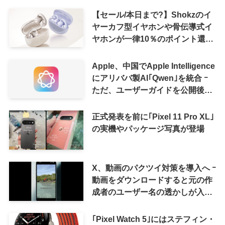
【セール/本日まで?】Shokzのイ
ヤーカフ型イヤホンや骨伝導式イ
ヤホンが一律10％のポイント還元
に
Apple、中国でApple Intelligence
にアリババ製AI｢Qwen｣を統合 ｰ
ただ、ユーザーガイドを公開後に
削除
正式発表を前に｢Pixel 11 Pro XL｣
の実機やパッケージ写真が登場
X、動画のパクツイ対策を導入へ ｰ
動画をダウンロードすると元の作
成者のユーザー名の透かしが入る
ように
｢Pixel Watch 5｣にはステフィン・