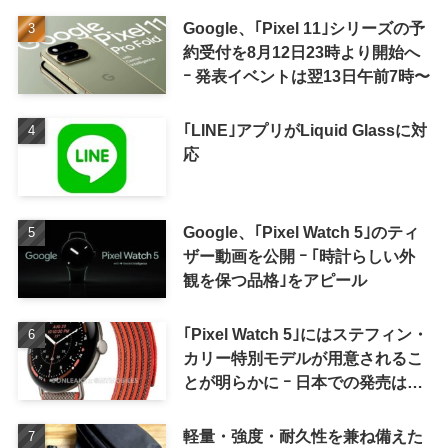
Google、｢Pixel 11｣シリーズの予
約受付を8月12日23時より開始へ
ｰ 発表イベントは翌13日午前7時〜
｢LINE｣アプリがLiquid Glassに対
応
Google、｢Pixel Watch 5｣のティ
ザー動画を公開 ｰ ｢時計らしい外
観を保つ品格｣をアピール
｢Pixel Watch 5｣にはステフィン・
カリー特別モデルが用意されるこ
とが明らかに ｰ 日本での発売は期
待しない方が良さそう
軽量・強度・耐久性を兼ね備えた