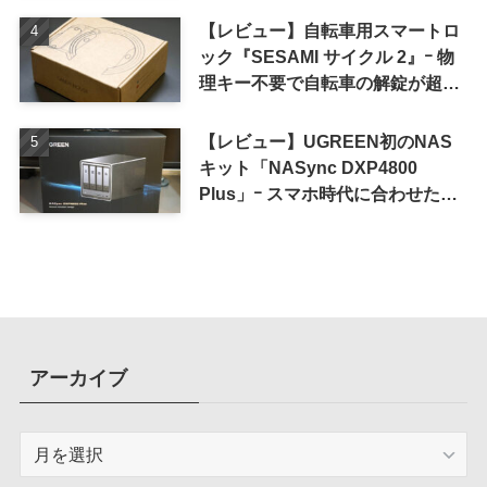
【レビュー】自転車用スマートロ
ック『SESAMI サイクル 2』ｰ 物
理キー不要で自転車の解錠が超簡
単に
【レビュー】UGREEN初のNAS
キット「NASync DXP4800
Plus」ｰ スマホ時代に合わせた設
計で、写真や動画によるスマホの
容量圧迫問題も解決
アーカイブ
ア
ー