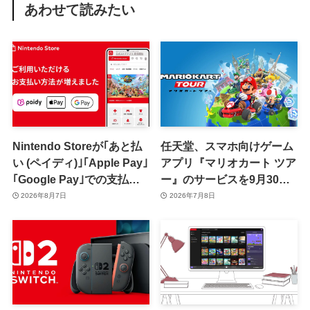
あわせて読みたい
Nintendo Storeが｢あと払
任天堂、スマホ向けゲーム
い (ペイディ)｣｢Apple Pay｣
アプリ『マリオカート ツア
｢Google Pay｣での支払い
ー』のサービスを9月30日
に対応
で終了へ
2026年8月7日
2026年7月8日