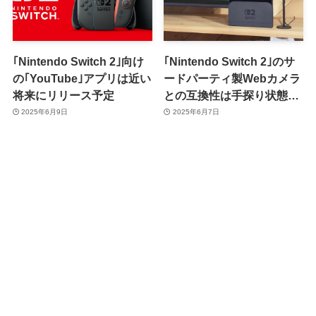
｢Nintendo Switch 2｣向け
｢Nintendo Switch 2｣のサ
の｢YouTube｣アプリは近い
ードパーティ製Webカメラ
将来にリリース予定
との互換性は手探り状態｜
現時点での動作確認リスト
2025年6月9日
2025年6月7日
あり