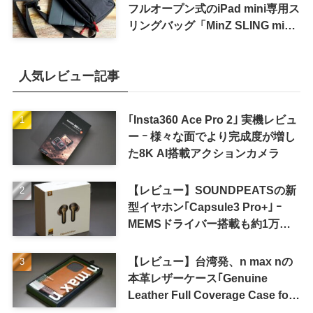
フルオープン式のiPad mini専用ス
リングバッグ「MinZ SLING mini
for iPad mini」発売
人気レビュー記事
｢Insta360 Ace Pro 2｣ 実機レビュ
ー ｰ 様々な面でより完成度が増し
た8K AI搭載アクションカメラ
【レビュー】SOUNDPEATSの新
型イヤホン｢Capsule3 Pro+｣ ｰ
MEMSドライバー搭載も約1万円
の高コスパが特徴
【レビュー】台湾発、n max nの
本革レザーケース｢Genuine
Leather Full Coverage Case for
iPhone 16 Pro｣