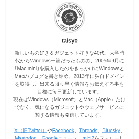
taisy0
新しいもの好き＆ガジェット好きな40代。大学時
代からWindows一筋だったものの、2005年9月に
｢Mac mini｣を購入したのをきっかけにWindowsと
Macのブログを書き始め、2013年に独自ドメイン
を取得し、出来る限り早く情報をお伝えする事を
目標に毎日更新しています。
現在はWindows（Microsoft）とMac（Apple）だけ
でなく、気になるガジェットやウェブサービスに
関する情報も発信しています。
X（旧Twitter）
や
Facebook
、
Threads
、
Bluesky
、
Mastodon
、
Googleニュース
、
mixi2
をフォローし