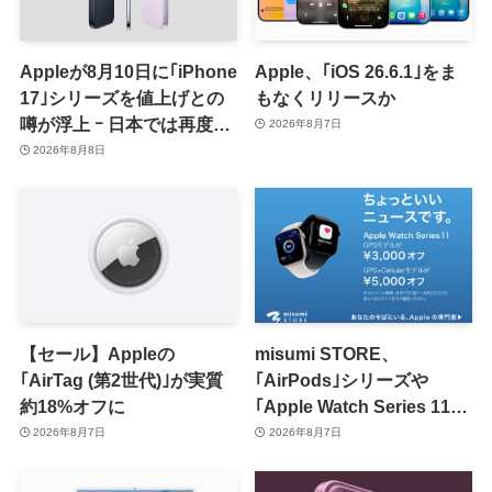
Appleが8月10日に｢iPhone
Apple、｢iOS 26.6.1｣をま
17｣シリーズを値上げとの
もなくリリースか
噂が浮上 ｰ 日本では再度値
2026年8月7日
上げの可能性も?!
2026年8月8日
【セール】Appleの
misumi STORE、
｢AirTag (第2世代)｣が実質
｢AirPods｣シリーズや
約18%オフに
｢Apple Watch Series 11｣
のセールを開催中
2026年8月7日
2026年8月7日