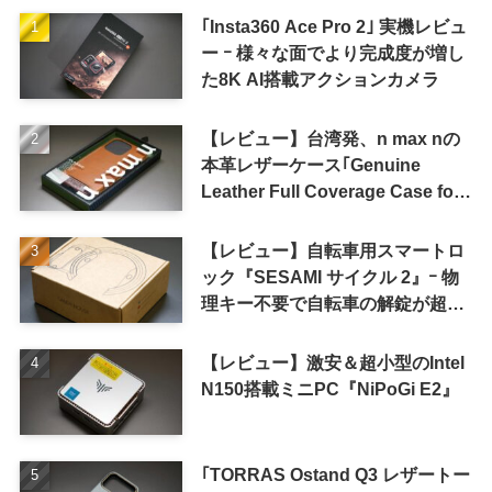
｢Insta360 Ace Pro 2｣ 実機レビュ
ー ｰ 様々な面でより完成度が増し
た8K AI搭載アクションカメラ
【レビュー】台湾発、n max nの
本革レザーケース｢Genuine
Leather Full Coverage Case for
iPhone 16 Pro｣
【レビュー】自転車用スマートロ
ック『SESAMI サイクル 2』ｰ 物
理キー不要で自転車の解錠が超簡
単に
【レビュー】激安＆超小型のIntel
N150搭載ミニPC『NiPoGi E2』
｢TORRAS Ostand Q3 レザートー