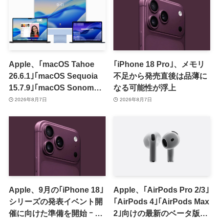
Apple、｢macOS Tahoe
｢iPhone 18 Pro｣、メモリ
26.6.1｣｢macOS Sequoia
不足から発売直後は品薄に
15.7.9｣｢macOS Sonoma
なる可能性が浮上
14.8.9｣をリリース ｰ 画面共
2026年8月7日
2026年8月7日
有の脆弱性を修正
Apple、9月の｢iPhone 18｣
Apple、｢AirPods Pro 2/3｣
シリーズの発表イベント開
｢AirPods 4｣｢AirPods Max
催に向けた準備を開始 ｰ 9
2｣向けの最新のベータ版フ