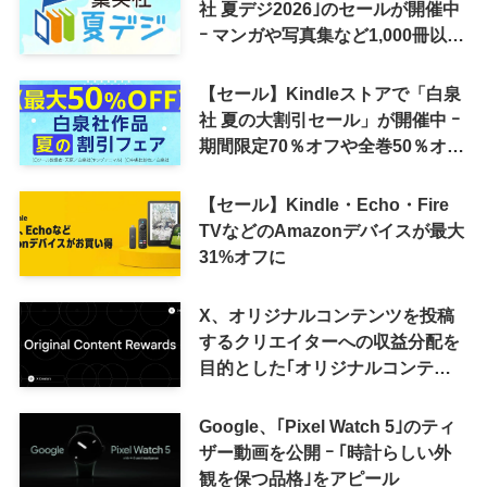
社 夏デジ2026｣のセールが開催中
ｰ マンガや写真集など1,000冊以上
が30％ポイント還元に
【セール】Kindleストアで「白泉
社 夏の大割引セール」が開催中 ｰ
期間限定70％オフや全巻50％オフ
など
【セール】Kindle・Echo・Fire
TVなどのAmazonデバイスが最大
31%オフに
X、オリジナルコンテンツを投稿
するクリエイターへの収益分配を
目的とした｢オリジナルコンテン
ツ報酬プログラム｣を導入へ ｰ 従
来の｢収益分配｣は廃止
Google、｢Pixel Watch 5｣のティ
ザー動画を公開 ｰ ｢時計らしい外
観を保つ品格｣をアピール