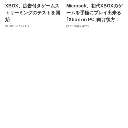
XBOX、広告付きゲームス
Microsoft、初代XBOXのゲ
トリーミングのテストを開
ームを手軽にプレイ出来る
始
｢Xbox on PC｣向け後方互
換性機能を発表
2026年7月24日
2026年7月23日