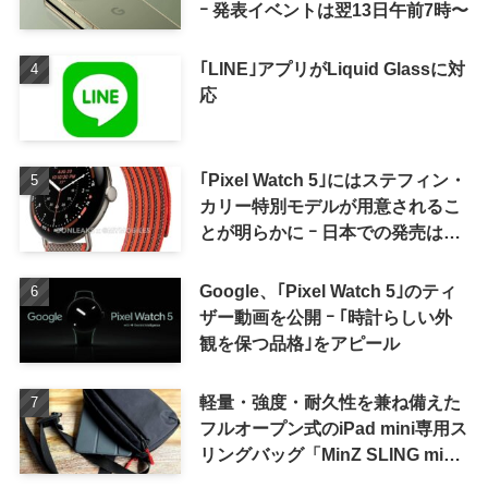
ｰ 発表イベントは翌13日午前7時〜
｢LINE｣アプリがLiquid Glassに対
応
｢Pixel Watch 5｣にはステフィン・
カリー特別モデルが用意されるこ
とが明らかに ｰ 日本での発売は期
待しない方が良さそう
Google、｢Pixel Watch 5｣のティ
ザー動画を公開 ｰ ｢時計らしい外
観を保つ品格｣をアピール
軽量・強度・耐久性を兼ね備えた
フルオープン式のiPad mini専用ス
リングバッグ「MinZ SLING mini
for iPad mini」発売