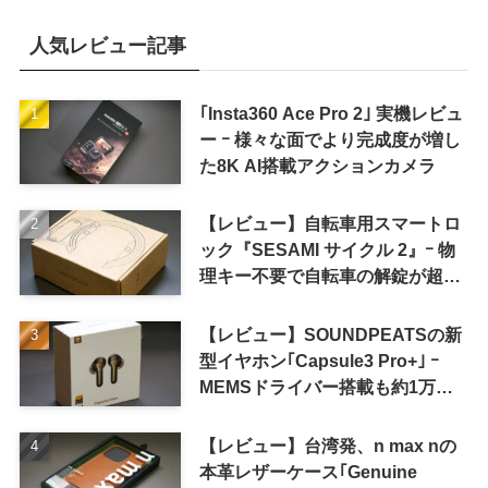
人気レビュー記事
｢Insta360 Ace Pro 2｣ 実機レビュ
ー ｰ 様々な面でより完成度が増し
た8K AI搭載アクションカメラ
【レビュー】自転車用スマートロ
ック『SESAMI サイクル 2』ｰ 物
理キー不要で自転車の解錠が超簡
単に
【レビュー】SOUNDPEATSの新
型イヤホン｢Capsule3 Pro+｣ ｰ
MEMSドライバー搭載も約1万円
の高コスパが特徴
【レビュー】台湾発、n max nの
本革レザーケース｢Genuine