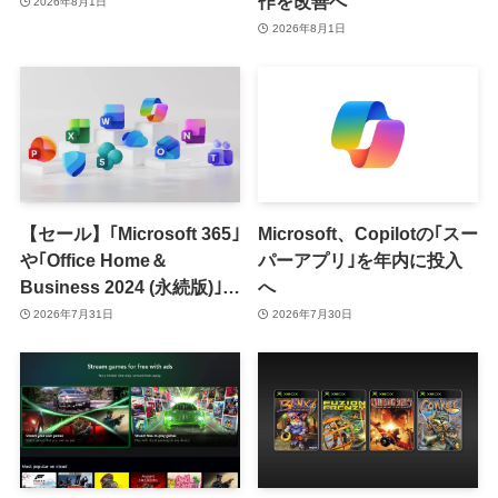
作を改善へ
2026年8月1日
2026年8月1日
【セール】｢Microsoft 365｣
Microsoft、Copilotの｢スー
や｢Office Home＆
パーアプリ｣を年内に投入
Business 2024 (永続版)｣が
へ
｢Amazon暮らし応援サマ
2026年7月31日
2026年7月30日
ーセール｣で最大12％オフ
に