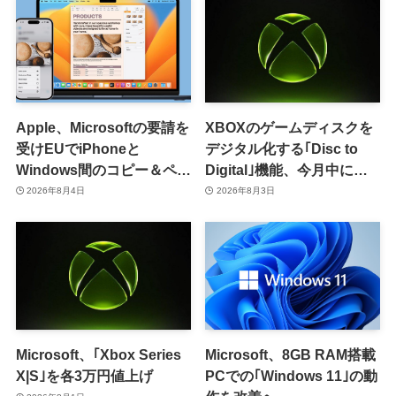
Apple、Microsoftの要請を
XBOXのゲームディスクを
受けEUでiPhoneと
デジタル化する｢Disc to
Windows間のコピー＆ペー
Digital｣機能、今月中に提
スト機能を提供へ
供開始か
2026年8月4日
2026年8月3日
Microsoft、｢Xbox Series
Microsoft、8GB RAM搭載
X|S｣を各3万円値上げ
PCでの｢Windows 11｣の動