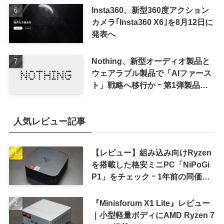
Insta360、新型360度アクション
カメラ｢Insta360 X6｣を8月12日に
発表へ
Nothing、新型オーディオ製品と
ウェアラブル製品で「AIファース
ト」戦略へ移行か ｰ 第1弾製品は
8〜9月に順次発表との情報
人気レビュー記事
【レビュー】組み込み向けRyzen
を搭載した格安ミニPC「NiPoGi
P1」をチェック ｰ 1年前の同価格
帯モデルより高性能
『Minisforum X1 Lite』レビュー
｜小型軽量ボディにAMD Ryzen 7