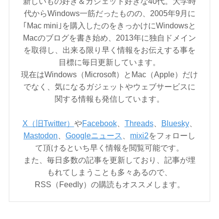
新しいもの好き＆ガジェット好きな40代。大学時
代からWindows一筋だったものの、2005年9月に
｢Mac mini｣を購入したのをきっかけにWindowsと
Macのブログを書き始め、2013年に独自ドメイン
を取得し、出来る限り早く情報をお伝えする事を
目標に毎日更新しています。
現在はWindows（Microsoft）とMac（Apple）だけ
でなく、気になるガジェットやウェブサービスに
関する情報も発信しています。
X（旧Twitter）
や
Facebook
、
Threads
、
Bluesky
、
Mastodon
、
Googleニュース
、
mixi2
をフォローし
て頂けるといち早く情報を閲覧可能です。
また、毎日多数の記事を更新しており、記事が埋
もれてしまうことも多々あるので、
RSS（Feedly）の購読もオススメします。