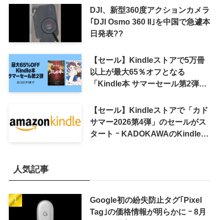
DJI、新型360度アクションカメラ
｢DJI Osmo 360 II｣を中国で急遽本
日発表??
【セール】Kindleストアで5万冊
以上が最大65％オフとなる
「Kindle本 サマーセール第2弾」
がスタート
【セール】Kindleストアで「カド
サマー2026第4弾」のセールがス
タート ｰ KADOKAWAのKindle本
7,000冊以上が最大50％オフに
人気記事
Google初の紛失防止タグ｢Pixel
Tag｣の価格情報が明らかに ｰ 8月