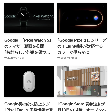
い方が良さそう
Google、｢Pixel Watch 5｣
｢Google Pixel 11｣シリーズ
のティザー動画を公開 ｰ
のHiLight機能が対応する
｢時計らしい外観を保つ品
カラーが明らかに
格｣をアピール
2026年8月8日
2026年8月6日
Google初の紛失防止タグ
｢Google Store 表参道｣は8
｢Pixel Tag｣の価格情報が明
月13日の14時にオープンへ