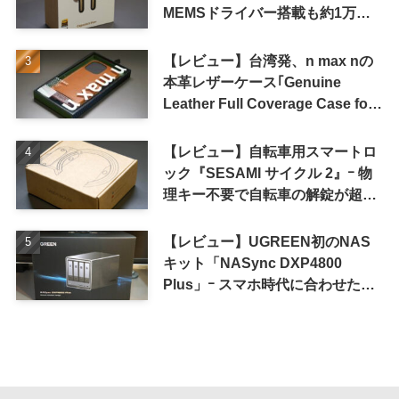
MEMSドライバー搭載も約1万円
の高コスパが特徴
【レビュー】台湾発、n max nの
本革レザーケース｢Genuine
Leather Full Coverage Case for
iPhone 16 Pro｣
【レビュー】自転車用スマートロ
ック『SESAMI サイクル 2』ｰ 物
理キー不要で自転車の解錠が超簡
単に
【レビュー】UGREEN初のNAS
キット「NASync DXP4800
Plus」ｰ スマホ時代に合わせた設
計で、写真や動画によるスマホの
容量圧迫問題も解決