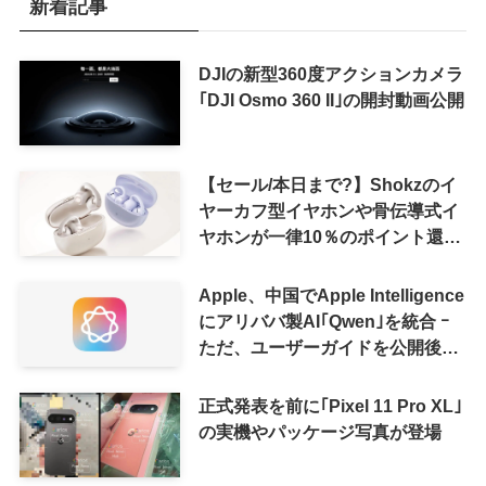
新着記事
DJIの新型360度アクションカメラ
｢DJI Osmo 360 II｣の開封動画公開
【セール/本日まで?】Shokzのイ
ヤーカフ型イヤホンや骨伝導式イ
ヤホンが一律10％のポイント還元
に
Apple、中国でApple Intelligence
にアリババ製AI｢Qwen｣を統合 ｰ
ただ、ユーザーガイドを公開後に
削除
正式発表を前に｢Pixel 11 Pro XL｣
の実機やパッケージ写真が登場