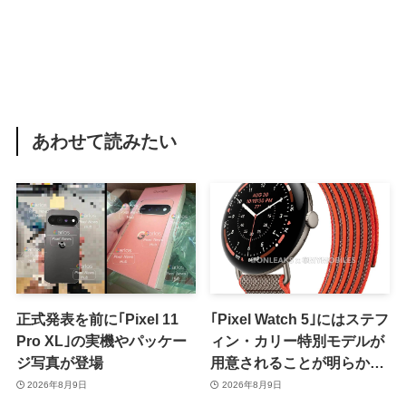
あわせて読みたい
正式発表を前に｢Pixel 11
｢Pixel Watch 5｣にはステフ
Pro XL｣の実機やパッケー
ィン・カリー特別モデルが
ジ写真が登場
用意されることが明らかに
ｰ 日本での発売は期待しな
2026年8月9日
2026年8月9日