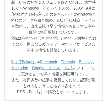
新しいもの好き＆ガジェット好きな40代。大学時
代からWindows一筋だったものの、2005年9月に
｢Mac mini｣を購入したのをきっかけにWindowsと
Macのブログを書き始め、2013年に独自ドメイン
を取得し、出来る限り早く情報をお伝えする事を
目標に毎日更新しています。
現在はWindows（Microsoft）とMac（Apple）だけ
でなく、気になるガジェットやウェブサービスに
関する情報も発信しています。
X（旧Twitter）
や
Facebook
、
Threads
、
Bluesky
、
Mastodon
、
Googleニュース
、
mixi2
をフォローし
て頂けるといち早く情報を閲覧可能です。
また、毎日多数の記事を更新しており、記事が埋
もれてしまうことも多々あるので、
RSS（Feedly）の購読もオススメします。