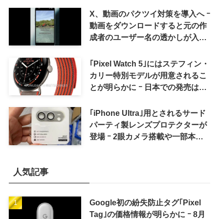
X、動画のパクツイ対策を導入へ ｰ
動画をダウンロードすると元の作
成者のユーザー名の透かしが入る
ように
｢Pixel Watch 5｣にはステフィン・
カリー特別モデルが用意されるこ
とが明らかに ｰ 日本での発売は期
待しない方が良さそう
｢iPhone Ultra｣用とされるサード
パーティ製レンズプロテクターが
登場 ｰ 2眼カメラ搭載や一部本体
カラーを示唆
人気記事
Google初の紛失防止タグ｢Pixel
Tag｣の価格情報が明らかに ｰ 8月