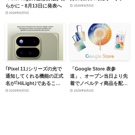
らかに ｰ 8月13日に発表へ
2026年8月5日
2026年8月5日
｢Pixel 11｣シリーズの光で
「Google Store 表参
通知してくれる機能の正式
道」、オープン当日より先
名が｢HiLight｣であること
着でノベルティ商品を配布
が確認される
へ
2026年8月5日
2026年8月4日