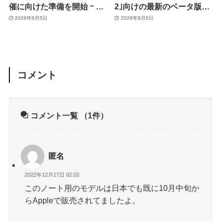
催に向けた準備を開始 ｰ 9
2｣向けの最新のベータ版フ
月8日か9月9日に開催見込
ァームウェア｢9A5336b｣を
2026年8月5日
2026年8月5日
み
提供開始
コメント
コメント一覧
（1件）
匿名
2022年12月17日 02:02
このノート用のモデルは日本でも既に10月中旬か
らAppleで販売されてましたよ。