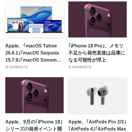
Apple、｢macOS Tahoe
｢iPhone 18 Pro｣、メモリ
26.6.1｣｢macOS Sequoia
不足から発売直後は品薄に
15.7.9｣｢macOS Sonoma
なる可能性が浮上
14.8.9｣をリリース ｰ 画面共
2026年8月7日
2026年8月7日
有の脆弱性を修正
Apple、9月の｢iPhone 18｣
Apple、｢AirPods Pro 2/3｣
シリーズの発表イベント開
｢AirPods 4｣｢AirPods Max