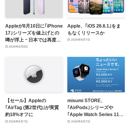
Appleが8月10日に｢iPhone
Apple、｢iOS 26.6.1｣をま
17｣シリーズを値上げとの
もなくリリースか
噂が浮上 ｰ 日本では再度値
2026年8月7日
上げの可能性も?!
2026年8月8日
【セール】Appleの
misumi STORE、
｢AirTag (第2世代)｣が実質
｢AirPods｣シリーズや
約18%オフに
｢Apple Watch Series 11｣
のセールを開催中
2026年8月7日
2026年8月7日