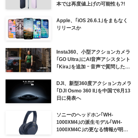
本では再度値上げの可能性も?!
Apple、｢iOS 26.6.1｣をまもなく
リリースか
Insta360、小型アクションカメラ
｢GO Ultra｣にAI音声アシスタント
｢Kira｣を追加 ｰ 音声で質問した
り、リアルタイム翻訳などが利用
可能に
DJI、新型360度アクションカメラ
｢DJI Osmo 360 II｣を中国で8月13
日に発表へ
ソニーのヘッドホン｢WH-
1000XM4｣の派生モデル｢WH-
1000XM4C｣の更なる情報が明ら
かに