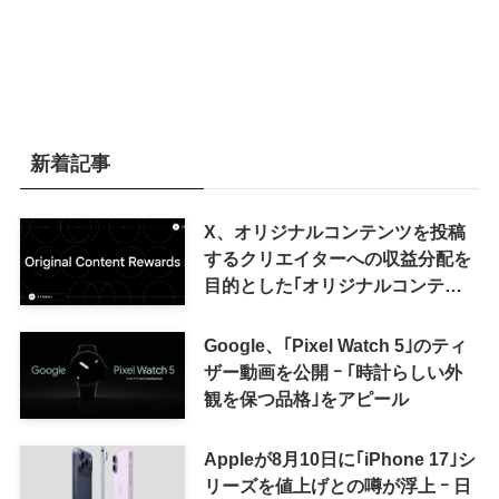
新着記事
X、オリジナルコンテンツを投稿
するクリエイターへの収益分配を
目的とした｢オリジナルコンテン
ツ報酬プログラム｣を導入へ ｰ 従
来の｢収益分配｣は廃止
Google、｢Pixel Watch 5｣のティ
ザー動画を公開 ｰ ｢時計らしい外
観を保つ品格｣をアピール
Appleが8月10日に｢iPhone 17｣シ
リーズを値上げとの噂が浮上 ｰ 日