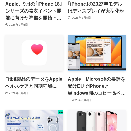
Apple、9月の｢iPhone 18｣
｢iPhone｣の2027年モデル
シリーズの発表イベント開
はディスプレイが大型化か
催に向けた準備を開始 ｰ 9
2026年8月5日
月8日か9月9日に開催見込
2026年8月5日
み
Fitbit製品のデータをApple
Apple、Microsoftの要請を
ヘルスケアと同期可能に
受けEUでiPhoneと
Windows間のコピー＆ペー
2026年8月4日
スト機能を提供へ
2026年8月4日