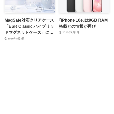
MagSafe対応クリアケース
｢iPhone 18e｣は9GB RAM
「ESR Classic ハイブリッ
搭載との情報が再び
ドマグネットケース」に黄
2026年8月1日
ばみへの耐久性を向上させ
2026年8月3日
た改良版が登場