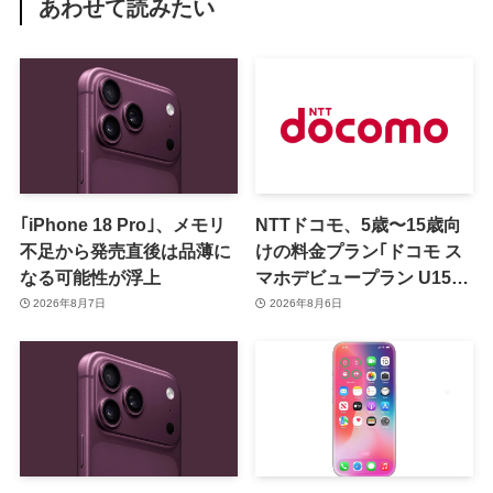
あわせて読みたい
｢iPhone 18 Pro｣、メモリ
NTTドコモ、5歳〜15歳向
不足から発売直後は品薄に
けの料金プラン｢ドコモ ス
なる可能性が浮上
マホデビュープラン U15｣
を発表 ｰ その家族がおトク
2026年8月7日
2026年8月6日
になる｢ドコモ 親子割｣も