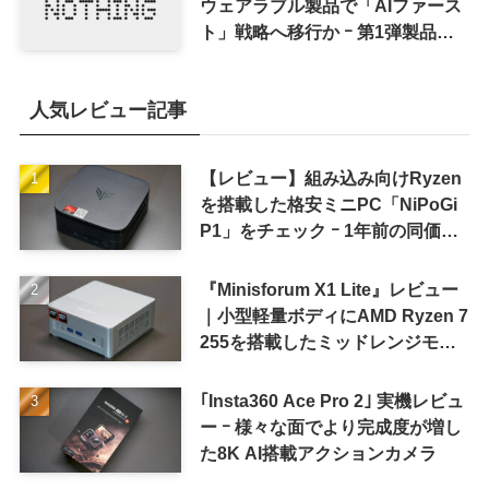
ウェアラブル製品で「AIファース
ト」戦略へ移行か ｰ 第1弾製品は
8〜9月に順次発表との情報
人気レビュー記事
【レビュー】組み込み向けRyzen
を搭載した格安ミニPC「NiPoGi
P1」をチェック ｰ 1年前の同価格
帯モデルより高性能
『Minisforum X1 Lite』レビュー
｜小型軽量ボディにAMD Ryzen 7
255を搭載したミッドレンジモデ
ル
｢Insta360 Ace Pro 2｣ 実機レビュ
ー ｰ 様々な面でより完成度が増し
た8K AI搭載アクションカメラ