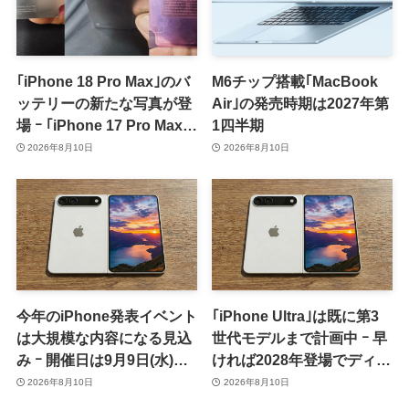
｢iPhone 18 Pro Max｣のバ
M6チップ搭載｢MacBook
ッテリーの新たな写真が登
Air｣の発売時期は2027年第
場 ｰ ｢iPhone 17 Pro Max｣
1四半期
からの容量増加を確認
2026年8月10日
2026年8月10日
今年のiPhone発表イベント
｢iPhone Ultra｣は既に第3
は大規模な内容になる見込
世代モデルまで計画中 ｰ 早
み ｰ 開催日は9月9日(水)、
ければ2028年登場でディス
予約受付開始日は9月12日
プレイが僅かに大型化
2026年8月10日
2026年8月10日
(土)の予想