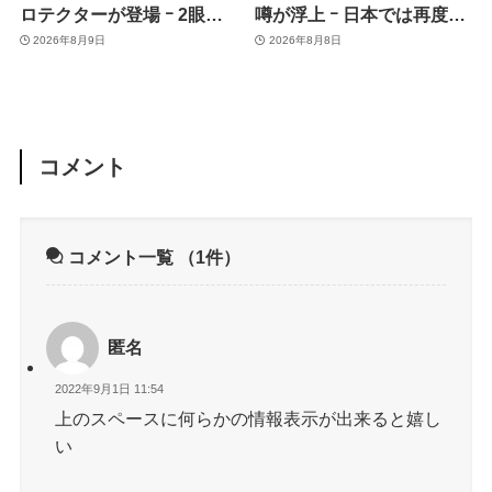
ロテクターが登場 ｰ 2眼カ
噂が浮上 ｰ 日本では再度値
メラ搭載や一部本体カラー
上げの可能性も?!
2026年8月9日
2026年8月8日
を示唆
コメント
コメント一覧
（1件）
匿名
2022年9月1日 11:54
上のスペースに何らかの情報表示が出来ると嬉し
い