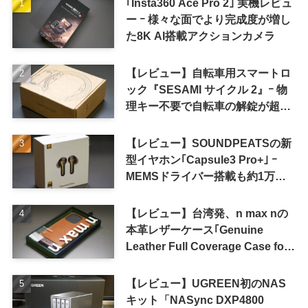
｢Insta360 Ace Pro 2｣ 実機レビュ
ー ｰ 様々な面でより完成度が増し
た8K AI搭載アクションカメラ
【レビュー】自転車用スマートロ
ック『SESAMI サイクル 2』ｰ 物
理キー不要で自転車の解錠が超簡
単に
【レビュー】SOUNDPEATSの新
型イヤホン｢Capsule3 Pro+｣ ｰ
MEMSドライバー搭載も約1万円
の高コスパが特徴
【レビュー】台湾発、n max nの
本革レザーケース｢Genuine
Leather Full Coverage Case for
iPhone 16 Pro｣
【レビュー】UGREEN初のNAS
キット「NASync DXP4800