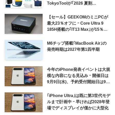
TokyoToolが｢2026 夏割
SUMMER SALE｣を開催中
【セール】GEEKOMのミニPCが
最大23％オフに ｰ Core Ultra 9
185H搭載の｢IT13 Max｣が15％オ
フなど
M6チップ搭載｢MacBook Air｣の
発売時期は2027年第1四半期
今年のiPhone発表イベントは大規
模な内容になる見込み ｰ 開催日は
9月9日(水)、予約受付開始日は9月
12日(土)の予想
｢iPhone Ultra｣は既に第3世代モデ
ルまで計画中 ｰ 早ければ2028年登
場でディスプレイが僅かに大型化