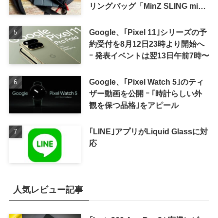
リングバッグ「MinZ SLING mini
for iPad mini」発売
Google、｢Pixel 11｣シリーズの予
約受付を8月12日23時より開始へ
ｰ 発表イベントは翌13日午前7時〜
Google、｢Pixel Watch 5｣のティ
ザー動画を公開 ｰ ｢時計らしい外
観を保つ品格｣をアピール
｢LINE｣アプリがLiquid Glassに対
応
人気レビュー記事