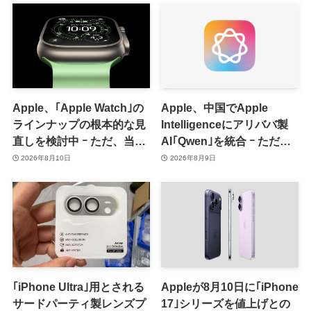
Apple、｢Apple Watch｣の
Apple、中国でApple
ラインナップの根本的な見
Intelligenceにアリババ製
直しを検討中 ｰ ただ、当面
AI｢Qwen｣を統合 ｰ ただ、
は控えめなアップグレード
ユーザーガイドを公開後に
2026年8月10日
2026年8月9日
が続く見通し
削除
｢iPhone Ultra｣用とされる
Appleが8月10日に｢iPhone
サードパーティ製レンズプ
17｣シリーズを値上げとの