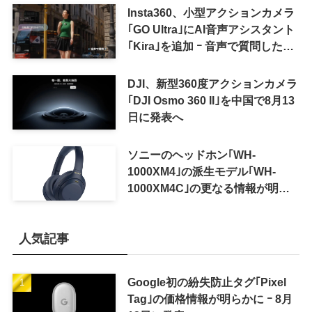
Insta360、小型アクションカメラ
｢GO Ultra｣にAI音声アシスタント
｢Kira｣を追加 ｰ 音声で質問した
り、リアルタイム翻訳などが利用
可能に
DJI、新型360度アクションカメラ
｢DJI Osmo 360 II｣を中国で8月13
日に発表へ
ソニーのヘッドホン｢WH-
1000XM4｣の派生モデル｢WH-
1000XM4C｣の更なる情報が明ら
かに
人気記事
Google初の紛失防止タグ｢Pixel
Tag｣の価格情報が明らかに ｰ 8月