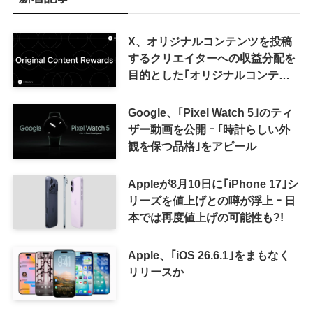
X、オリジナルコンテンツを投稿
するクリエイターへの収益分配を
目的とした｢オリジナルコンテン
ツ報酬プログラム｣を導入へ ｰ 従
来の｢収益分配｣は廃止
Google、｢Pixel Watch 5｣のティ
ザー動画を公開 ｰ ｢時計らしい外
観を保つ品格｣をアピール
Appleが8月10日に｢iPhone 17｣シ
リーズを値上げとの噂が浮上 ｰ 日
本では再度値上げの可能性も?!
Apple、｢iOS 26.6.1｣をまもなく
リリースか