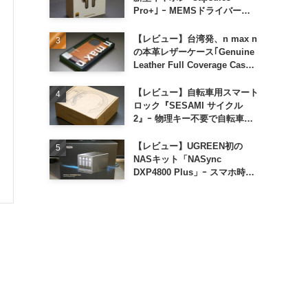
Pro+｣ ｰ MEMSドライバー搭
載も約1万円の高コスパが特徴
【レビュー】台湾発、n max n
の本革レザーケース｢Genuine
Leather Full Coverage Case
for iPhone 16 Pro｣
【レビュー】自転車用スマート
ロック『SESAMI サイクル
2』ｰ 物理キー不要で自転車の
解錠が超簡単に
【レビュー】UGREEN初の
NASキット「NASync
DXP4800 Plus」ｰ スマホ時代
に合わせた設計で、写真や動画
によるスマホの容量圧迫問題も
解決