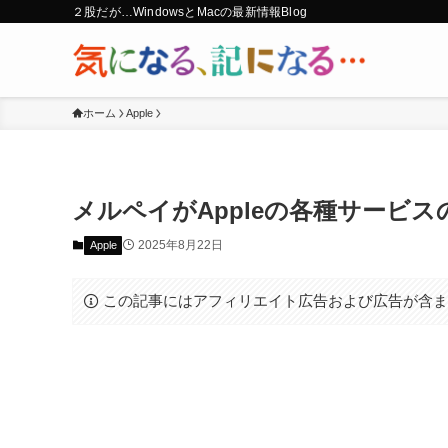
２股だが…WindowsとMacの最新情報Blog
ホーム
Apple
メルペイがAppleの各種サービ
2025年8月22日
Apple
この記事にはアフィリエイト広告および広告が含