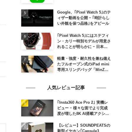
Google、｢Pixel Watch 5｣のテ
ィザー動画を公開 ｰ ｢時計らし
い外観を保つ品格｣をアピール
｢Pixel Watch 5｣にはステフィ
ン・カリー特別モデルが用意さ
れることが明らかに ｰ 日本で
の発売は期待しない方が良さそ
う
軽量・強度・耐久性を兼ね備え
たフルオープン式のiPad mini
専用スリングバッグ「MinZ
SLING mini for iPad mini」
発売
人気レビュー記事
｢Insta360 Ace Pro 2｣ 実機レ
ビュー ｰ 様々な面でより完成
度が増した8K AI搭載アクショ
ンカメラ
【レビュー】SOUNDPEATSの
新型イヤホン｢Capsule3