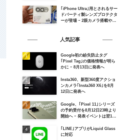
の発売は期待しない方が良さそ
う
｢iPhone Ultra｣用とされるサー
ドパーティ製レンズプロテクタ
ーが登場 ｰ 2眼カメラ搭載や一
部本体カラーを示唆
人気記事
Google初の紛失防止タグ
｢Pixel Tag｣の価格情報が明ら
かに ｰ 8月13日に発表へ
Insta360、新型360度アクショ
ンカメラ｢Insta360 X6｣を8月
12日に発表へ
Google、｢Pixel 11｣シリーズ
の予約受付を8月12日23時より
開始へ ｰ 発表イベントは翌13
日午前7時〜
｢LINE｣アプリがLiquid Glass
に対応