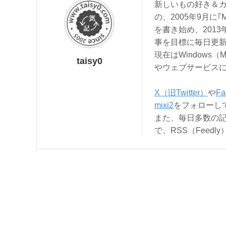
新しいもの好き＆ガ
の、2005年9月に｢
を書き始め、201
事を目標に毎日更
現在はWindows（
taisy0
やウェブサービス
X（旧Twitter）
や
Fa
mixi2
をフォローし
また、毎日多数の
で、RSS（Feed