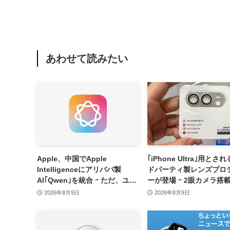
あわせて読みたい
Apple、中国でApple
｢iPhone Ultra｣用とさ
Intelligenceにアリババ製
ドパーティ製レンズプロ
AI｢Qwen｣を統合 ｰ ただ、ユー
ーが登場 ｰ 2眼カメラ搭
ザーガイドを公開後に削除
部本体カラーを示唆
2026年8月9日
2026年8月9日