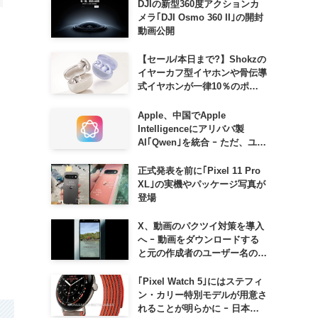
DJIの新型360度アクションカ
メラ｢DJI Osmo 360 II｣の開封
動画公開
【セール/本日まで?】Shokzの
イヤーカフ型イヤホンや骨伝導
式イヤホンが一律10％のポイ
ント還元に
Apple、中国でApple
メ
Intelligenceにアリババ製
AI｢Qwen｣を統合 ｰ ただ、ユー
ザーガイドを公開後に削除
正式発表を前に｢Pixel 11 Pro
XL｣の実機やパッケージ写真が
登場
中
X、動画のパクツイ対策を導入
へ ｰ 動画をダウンロードする
と元の作成者のユーザー名の透
かしが入るように
｢Pixel Watch 5｣にはステフィ
ン・カリー特別モデルが用意さ
れることが明らかに ｰ 日本で