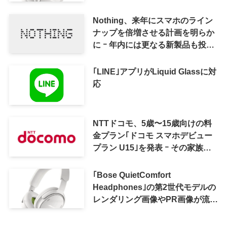
Nothing、来年にスマホのライン
ナップを倍増させる計画を明らか
に ｰ 年内には更なる新製品も投入
へ
｢LINE｣アプリがLiquid Glassに対
応
NTTドコモ、5歳〜15歳向けの料
金プラン｢ドコモ スマホデビュー
プラン U15｣を発表 ｰ その家族が
おトクになる｢ドコモ 親子割｣も
｢Bose QuietComfort
Headphones｣の第2世代モデルの
レンダリング画像やPR画像が流出
ｰ まもなく発表か