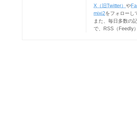
X（旧Twitter）
や
Fa
mixi2
をフォローし
また、毎日多数の
で、RSS（Feed