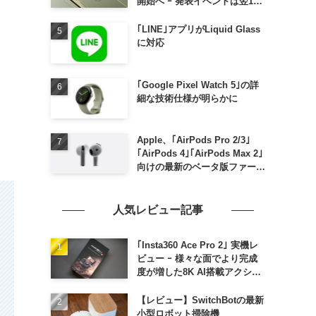
開始へ ｰ 発表イベントは翌13
日午前7時〜
｢LINE｣アプリがLiquid Glass
に対応
｢Google Pixel Watch 5｣の詳
細な技術仕様が明らかに
Apple、｢AirPods Pro 2/3｣
｢AirPods 4｣｢AirPods Max 2｣
向けの最新のベータ版ファーム
ウェア｢9A5336b｣を提供開始
人気レビュー記事
｢Insta360 Ace Pro 2｣ 実機レ
ビュー ｰ 様々な面でより完成
度が増した8K AI搭載アクショ
ンカメラ
【レビュー】SwitchBotの最新
小型ロボット掃除機