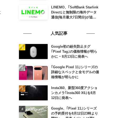
SLING mini for iPad mini」
発売
LINEMO、｢SoftBank Starlink
に
Direct｣と無制限の海外データ
通信(毎月最大7日間分)が追加
料金なしで利用可能に
人気記事
を
Google初の紛失防止タグ
｢Pixel Tag｣の価格情報が明ら
かに ｰ 8月13日に発表へ
｢Google Pixel 11｣シリーズの
詳細なスペックと全モデルの価
格情報が明らかに
Insta360、新型360度アクショ
ンカメラ｢Insta360 X6｣を8月
12日に発表へ
Google、｢Pixel 11｣シリーズ
の予約受付を8月12日23時より