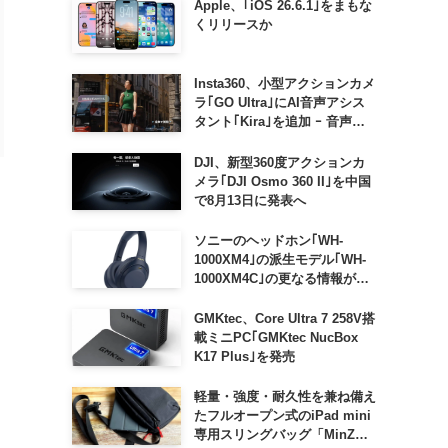
Apple、｢iOS 26.6.1｣をまもな
くリリースか
Insta360、小型アクションカメ
ラ｢GO Ultra｣にAI音声アシス
タント｢Kira｣を追加 ｰ 音声で
質問したり、リアルタイム翻訳
などが利用可能に
DJI、新型360度アクションカ
メラ｢DJI Osmo 360 II｣を中国
で8月13日に発表へ
ソニーのヘッドホン｢WH-
1000XM4｣の派生モデル｢WH-
1000XM4C｣の更なる情報が明
らかに
GMKtec、Core Ultra 7 258V搭
載ミニPC｢GMKtec NucBox
K17 Plus｣を発売
軽量・強度・耐久性を兼ね備え
たフルオープン式のiPad mini
専用スリングバッグ「MinZ