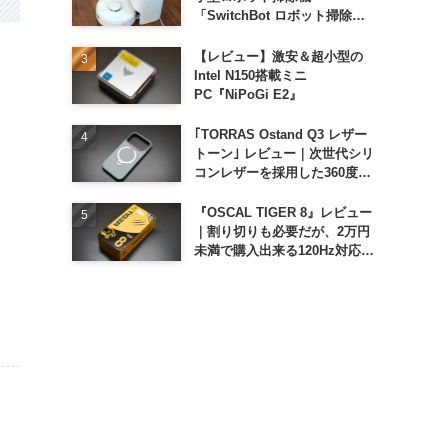
「SwitchBot ロボット掃除機
K11+」
【レビュー】激安＆超小型の
Intel N150搭載ミニ
PC『NiPoGi E2』
｢TORRAS Ostand Q3 レザー
トーン｣ レビュー｜次世代シリ
コンレザーを採用した360度回
転スタンド搭載ケース
『OSCAL TIGER 8』レビュー
｜割り切りも必要だが、2万円
未満で購入出来る120Hz対応大
画面スマホ