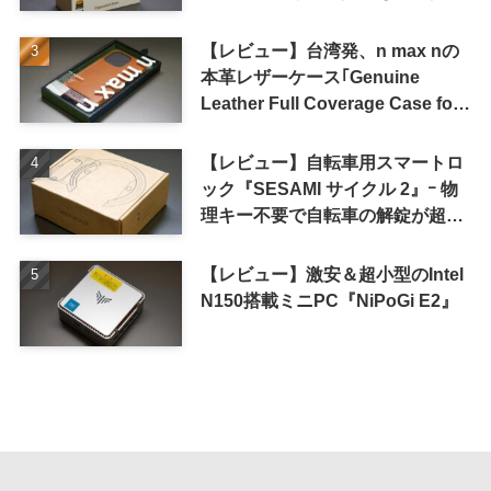
の高コスパが特徴
【レビュー】台湾発、n max nの
本革レザーケース｢Genuine
Leather Full Coverage Case for
iPhone 16 Pro｣
【レビュー】自転車用スマートロ
ック『SESAMI サイクル 2』ｰ 物
理キー不要で自転車の解錠が超簡
単に
【レビュー】激安＆超小型のIntel
N150搭載ミニPC『NiPoGi E2』