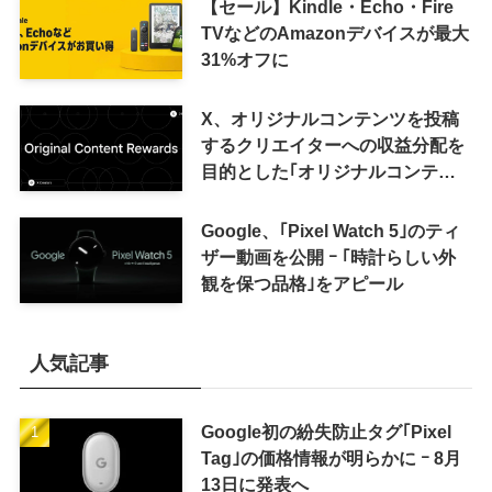
【セール】Kindle・Echo・Fire
TVなどのAmazonデバイスが最大
31%オフに
X、オリジナルコンテンツを投稿
するクリエイターへの収益分配を
目的とした｢オリジナルコンテン
ツ報酬プログラム｣を導入へ ｰ 従
来の｢収益分配｣は廃止
Google、｢Pixel Watch 5｣のティ
ザー動画を公開 ｰ ｢時計らしい外
観を保つ品格｣をアピール
人気記事
Google初の紛失防止タグ｢Pixel
Tag｣の価格情報が明らかに ｰ 8月
13日に発表へ