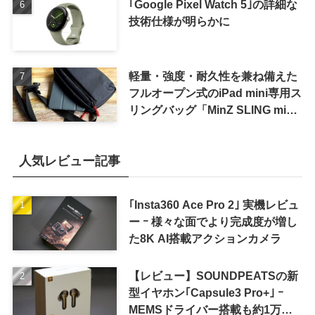
｢Google Pixel Watch 5｣の詳細な
技術仕様が明らかに
軽量・強度・耐久性を兼ね備えた
フルオープン式のiPad mini専用ス
リングバッグ「MinZ SLING mini
for iPad mini」発売
人気レビュー記事
｢Insta360 Ace Pro 2｣ 実機レビュ
ー ｰ 様々な面でより完成度が増し
た8K AI搭載アクションカメラ
【レビュー】SOUNDPEATSの新
型イヤホン｢Capsule3 Pro+｣ ｰ
MEMSドライバー搭載も約1万円