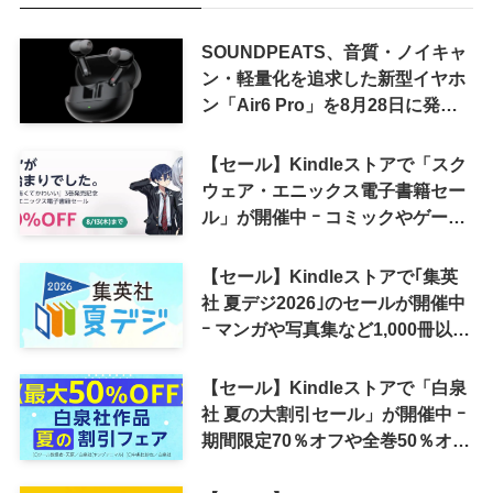
SOUNDPEATS、音質・ノイキャ
ン・軽量化を追求した新型イヤホ
ン「Air6 Pro」を8月28日に発売
へ
【セール】Kindleストアで「スク
ウェア・エニックス電子書籍セー
ル」が開催中 ｰ コミックやゲーム
関連書籍などが最大50％オフに
【セール】Kindleストアで｢集英
社 夏デジ2026｣のセールが開催中
ｰ マンガや写真集など1,000冊以上
が30％ポイント還元に
【セール】Kindleストアで「白泉
社 夏の大割引セール」が開催中 ｰ
期間限定70％オフや全巻50％オフ
など