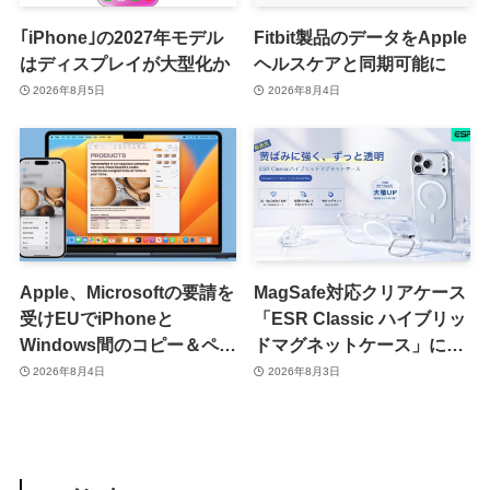
｢iPhone｣の2027年モデル
Fitbit製品のデータをApple
はディスプレイが大型化か
ヘルスケアと同期可能に
2026年8月5日
2026年8月4日
Apple、Microsoftの要請を
MagSafe対応クリアケース
受けEUでiPhoneと
「ESR Classic ハイブリッ
Windows間のコピー＆ペー
ドマグネットケース」に黄
スト機能を提供へ
ばみへの耐久性を向上させ
2026年8月4日
2026年8月3日
た改良版が登場