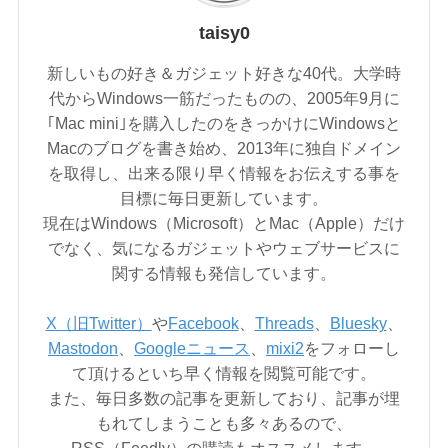
taisy0
新しいもの好き＆ガジェット好きな40代。大学時
代からWindows一筋だったものの、2005年9月に
｢Mac mini｣を購入したのをきっかけにWindowsと
Macのブログを書き始め、2013年に独自ドメイン
を取得し、出来る限り早く情報をお伝えする事を
目標に毎日更新しています。
現在はWindows（Microsoft）とMac（Apple）だけ
でなく、気になるガジェットやウェブサービスに
関する情報も発信しています。
X（旧Twitter）
や
Facebook
、
Threads
、
Bluesky
、
Mastodon
、
Googleニュース
、
mixi2
をフォローし
て頂けるといち早く情報を閲覧可能です。
また、毎日多数の記事を更新しており、記事が埋
もれてしまうことも多々あるので、
RSS（Feedly）の購読もオススメします。