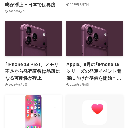
噂が浮上 ｰ 日本では再度値
2026年8月7日
上げの可能性も?!
2026年8月8日
｢iPhone 18 Pro｣、メモリ
Apple、9月の｢iPhone 18｣
不足から発売直後は品薄に
シリーズの発表イベント開
なる可能性が浮上
催に向けた準備を開始 ｰ 9
月8日か9月9日に開催見込
2026年8月7日
2026年8月5日
み