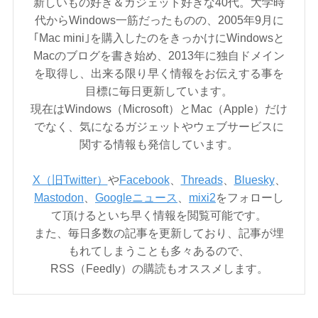
新しいもの好き＆ガジェット好きな40代。大学時
代からWindows一筋だったものの、2005年9月に
｢Mac mini｣を購入したのをきっかけにWindowsと
Macのブログを書き始め、2013年に独自ドメイン
を取得し、出来る限り早く情報をお伝えする事を
目標に毎日更新しています。
現在はWindows（Microsoft）とMac（Apple）だけ
でなく、気になるガジェットやウェブサービスに
関する情報も発信しています。
X（旧Twitter）
や
Facebook
、
Threads
、
Bluesky
、
Mastodon
、
Googleニュース
、
mixi2
をフォローし
て頂けるといち早く情報を閲覧可能です。
また、毎日多数の記事を更新しており、記事が埋
もれてしまうことも多々あるので、
RSS（Feedly）の購読もオススメします。