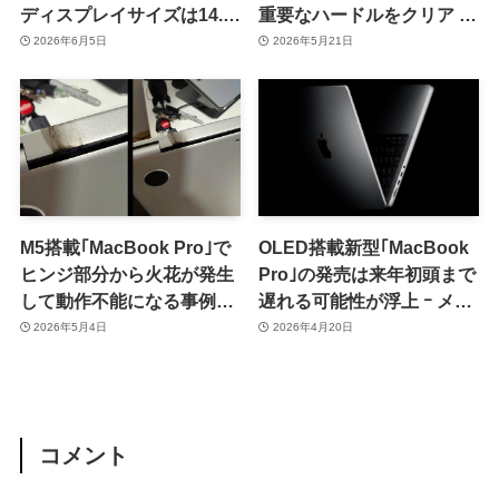
ディスプレイサイズは14.3
重要なハードルをクリア ｰ
インチと16.3インチとの情
早ければ来月より量産出荷
2026年6月5日
2026年5月21日
報も
を開始
M5搭載｢MacBook Pro｣で
OLED搭載新型｢MacBook
ヒンジ部分から火花が発生
Pro｣の発売は来年初頭まで
して動作不能になる事例が
遅れる可能性が浮上 ｰ メモ
報告される
リ供給不足が影響
2026年5月4日
2026年4月20日
コメント