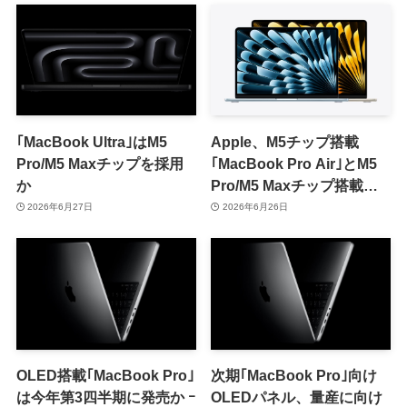
｢MacBook Ultra｣はM5
Apple、M5チップ搭載
Pro/M5 Maxチップを採用
｢MacBook Pro Air｣とM5
か
Pro/M5 Maxチップ搭載
｢MacBook Pro｣の整備済
2026年6月27日
2026年6月26日
み品を販売開始
OLED搭載｢MacBook Pro｣
次期｢MacBook Pro｣向け
は今年第3四半期に発売か ｰ
OLEDパネル、量産に向け