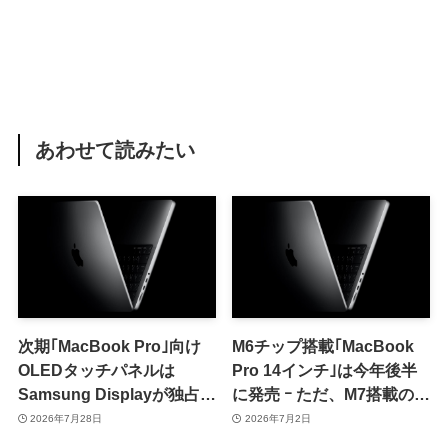
あわせて読みたい
次期｢MacBook Pro｣向け
M6チップ搭載｢MacBook
OLEDタッチパネルは
Pro 14インチ｣は今年後半
Samsung Displayが独占供
に発売 ｰ ただ、M7搭載の刷
給へ ｰ 来月より量産開始か
新モデルが2027年前半に続
2026年7月28日
2026年7月2日
けて投入見込み