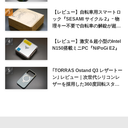
iPhone 16 Pro｣
【レビュー】自転車用スマートロ
ック『SESAMI サイクル 2』ｰ 物
理キー不要で自転車の解錠が超簡
単に
【レビュー】激安＆超小型のIntel
N150搭載ミニPC『NiPoGi E2』
｢TORRAS Ostand Q3 レザートー
ン｣ レビュー｜次世代シリコンレ
ザーを採用した360度回転スタン
ド搭載ケース