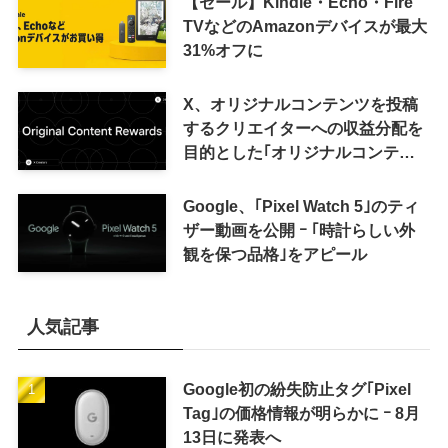
【セール】Kindle・Echo・Fire
TVなどのAmazonデバイスが最大
31%オフに
X、オリジナルコンテンツを投稿
するクリエイターへの収益分配を
目的とした｢オリジナルコンテン
ツ報酬プログラム｣を導入へ ｰ 従
来の｢収益分配｣は廃止
Google、｢Pixel Watch 5｣のティ
ザー動画を公開 ｰ ｢時計らしい外
観を保つ品格｣をアピール
人気記事
Google初の紛失防止タグ｢Pixel
Tag｣の価格情報が明らかに ｰ 8月
13日に発表へ