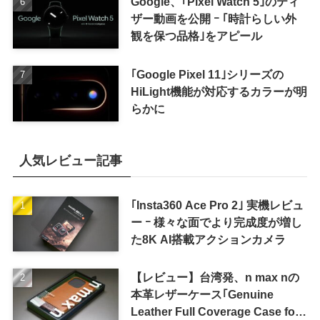
Google、｢Pixel Watch 5｣のティ
ザー動画を公開 ｰ ｢時計らしい外
観を保つ品格｣をアピール
｢Google Pixel 11｣シリーズの
HiLight機能が対応するカラーが明
らかに
人気レビュー記事
｢Insta360 Ace Pro 2｣ 実機レビュ
ー ｰ 様々な面でより完成度が増し
た8K AI搭載アクションカメラ
【レビュー】台湾発、n max nの
本革レザーケース｢Genuine
Leather Full Coverage Case for