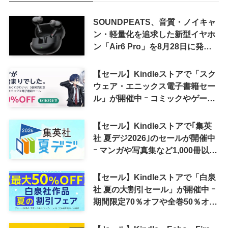
SOUNDPEATS、音質・ノイキャ
ン・軽量化を追求した新型イヤホ
ン「Air6 Pro」を8月28日に発売
へ
【セール】Kindleストアで「スク
ウェア・エニックス電子書籍セー
ル」が開催中 ｰ コミックやゲーム
関連書籍などが最大50％オフに
【セール】Kindleストアで｢集英
社 夏デジ2026｣のセールが開催中
ｰ マンガや写真集など1,000冊以上
が30％ポイント還元に
【セール】Kindleストアで「白泉
社 夏の大割引セール」が開催中 ｰ
期間限定70％オフや全巻50％オフ
など