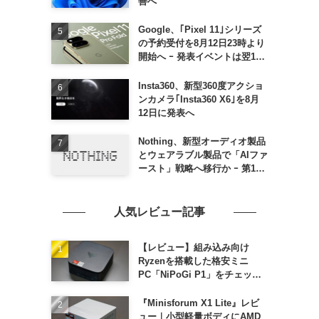
善へ
Google、｢Pixel 11｣シリーズ
の予約受付を8月12日23時より
開始へ ｰ 発表イベントは翌13
日午前7時〜
Insta360、新型360度アクショ
ンカメラ｢Insta360 X6｣を8月
12日に発表へ
Nothing、新型オーディオ製品
とウェアラブル製品で「AIファ
ースト」戦略へ移行か ｰ 第1弾
製品は8〜9月に順次発表との
情報
人気レビュー記事
【レビュー】組み込み向け
Ryzenを搭載した格安ミニ
PC「NiPoGi P1」をチェック
ｰ 1年前の同価格帯モデルより
高性能
『Minisforum X1 Lite』レビ
ュー｜小型軽量ボディにAMD