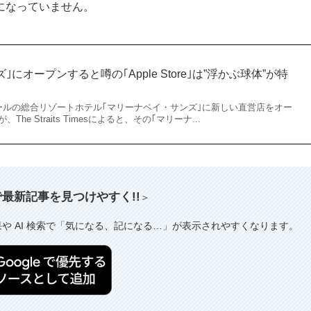
になっていません。
にオープンすると噂の｢Apple Store｣は”浮かぶ球体”が特
ポールの総合リゾートホテル｢マリーナベイ・サンズ｣に新しい直営店をオー
e Straits Timesによると、その｢マリーナ...
索で最新記事を見つけやすく!!
＞
果や AI 検索で「気になる、記になる…」が表示されやすくなります。