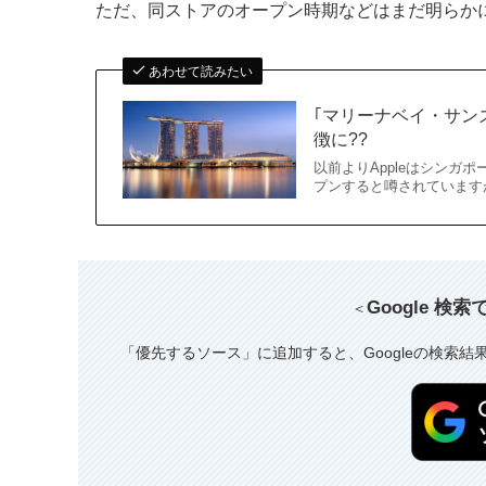
ただ、同ストアのオープン時期などはまだ明らか
あわせて読みたい
｢マリーナベイ・サンズ｣
徴に??
以前よりAppleはシンガ
プンすると噂されていますが、Th
Google 検
＜
「優先するソース」に追加すると、Googleの検索結