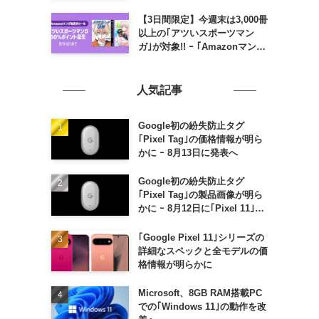
のポイント還元率アップ
【3日間限定】今週末は3,000冊
以上の｢アツいスポーツマン
ガ｣が対象!! ｰ ｢Amazonマンガ
毎週末セール｣がスタート
人気記事
Google初の紛失防止タグ
｢Pixel Tag｣の価格情報が明ら
かに ｰ 8月13日に発表へ
Google初の紛失防止タグ
｢Pixel Tag｣の製品画像が明ら
かに ｰ 8月12日に｢Pixel 11｣な
どと一緒に発表か
｢Google Pixel 11｣シリーズの
詳細なスペックと全モデルの価
格情報が明らかに
Microsoft、8GB RAM搭載PC
での｢Windows 11｣の動作を改