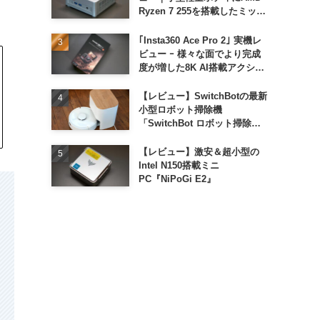
Ryzen 7 255を搭載したミッド
レンジモデル
｢Insta360 Ace Pro 2｣ 実機レ
ビュー ｰ 様々な面でより完成
度が増した8K AI搭載アクショ
ンカメラ
【レビュー】SwitchBotの最新
小型ロボット掃除機
「SwitchBot ロボット掃除機
K11+」
【レビュー】激安＆超小型の
Intel N150搭載ミニ
PC『NiPoGi E2』