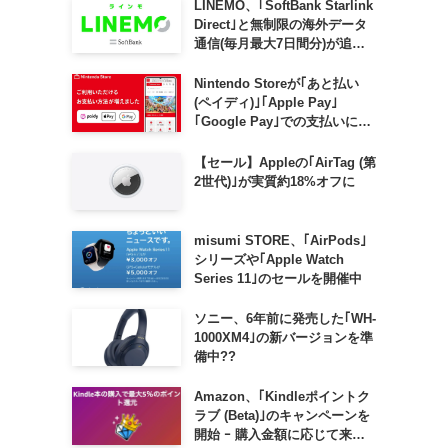
LINEMO、｢SoftBank Starlink
Direct｣と無制限の海外データ
通信(毎月最大7日間分)が追加
料金なしで利用可能に
Nintendo Storeが｢あと払い
(ペイディ)｣｢Apple Pay｣
｢Google Pay｣での支払いに対
応
【セール】Appleの｢AirTag (第
2世代)｣が実質約18%オフに
misumi STORE、｢AirPods｣
シリーズや｢Apple Watch
Series 11｣のセールを開催中
ソニー、6年前に発売した｢WH-
1000XM4｣の新バージョンを準
備中??
Amazon、｢Kindleポイントク
ラブ (Beta)｣のキャンペーンを
開始 ｰ 購入金額に応じて来月