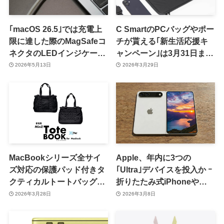
｢macOS 26.5｣では充電上
C SmartのPCバッグやポー
限に達した際のMagSafeコ
チが貰える｢新生活応援キ
ネクタのLEDインジケータ
ャンペーン｣は3月31日まで
ー表示を改良
ｰ ｢MacBook Neo｣と
2026年5月13日
2026年3月29日
｢MacBook Air 13インチ
(M5)｣も対象に
MacBookシリーズ全サイ
Apple、年内に3つの
ズ対応の保護パッド付きタ
｢Ultra｣デバイスを投入か ｰ
クティカルトートバッグ
折りたたみ式iPhoneや
「MinZ Tote Book for
OLEDディスプレイ搭載
2026年3月28日
2026年3月8日
MacBook」発売
｢MacBook Ultra｣など