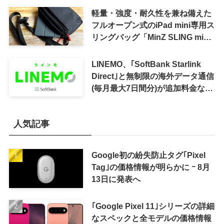
軽量・強度・耐久性を兼ね備えた
フルオープン式のiPad mini専用ス
リングバッグ「MinZ SLING mini
for iPad mini」発売
LINEMO、｢SoftBank Starlink
Direct｣と無制限の海外データ通信
(毎月最大7日間分)が追加料金なし
で利用可能に
人気記事
Google初の紛失防止タグ｢Pixel
Tag｣の価格情報が明らかに ｰ 8月
13日に発表へ
｢Google Pixel 11｣シリーズの詳細
なスペックと全モデルの価格情報