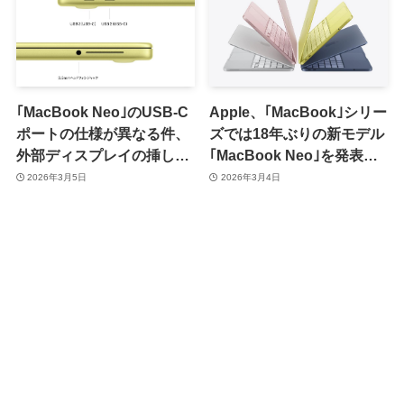
｢MacBook Neo｣のUSB-C
Apple、｢MacBook｣シリー
ポートの仕様が異なる件、
ズでは18年ぶりの新モデル
外部ディスプレイの挿し間
｢MacBook Neo｣を発表｜
違えはmacOS側が通知し
A18 Proチップ搭載で価格
2026年3月5日
2026年3月4日
てくれる模様
は99,800円から