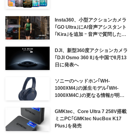
Insta360、小型アクションカメラ
｢GO Ultra｣にAI音声アシスタント
｢Kira｣を追加 ｰ 音声で質問した
り、リアルタイム翻訳などが利用
可能に
DJI、新型360度アクションカメラ
｢DJI Osmo 360 II｣を中国で8月13
日に発表へ
ソニーのヘッドホン｢WH-
1000XM4｣の派生モデル｢WH-
1000XM4C｣の更なる情報が明ら
かに
GMKtec、Core Ultra 7 258V搭載
ミニPC｢GMKtec NucBox K17
Plus｣を発売