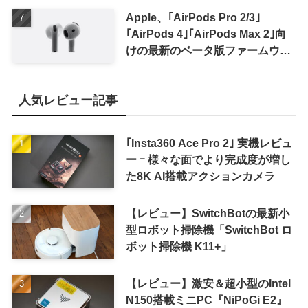
Apple、｢AirPods Pro 2/3｣
｢AirPods 4｣｢AirPods Max 2｣向
けの最新のベータ版ファームウェ
ア｢9A5336b｣を提供開始
人気レビュー記事
｢Insta360 Ace Pro 2｣ 実機レビュ
ー ｰ 様々な面でより完成度が増し
た8K AI搭載アクションカメラ
【レビュー】SwitchBotの最新小
型ロボット掃除機「SwitchBot ロ
ボット掃除機 K11+」
【レビュー】激安＆超小型のIntel
N150搭載ミニPC『NiPoGi E2』