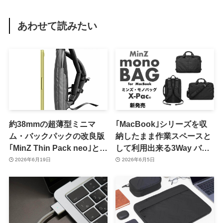
あわせて読みたい
約38mmの超薄型ミニマ
｢MacBook｣シリーズを収
ム・バックパックの改良版
納したまま作業スペースと
｢MinZ Thin Pack neo｣と
して利用出来る3Way バッ
｢MinZ Thin Pack Pro｣が登
グ『MinZ mono BAG for
2026年6月19日
2026年6月5日
場
MacBook』登場