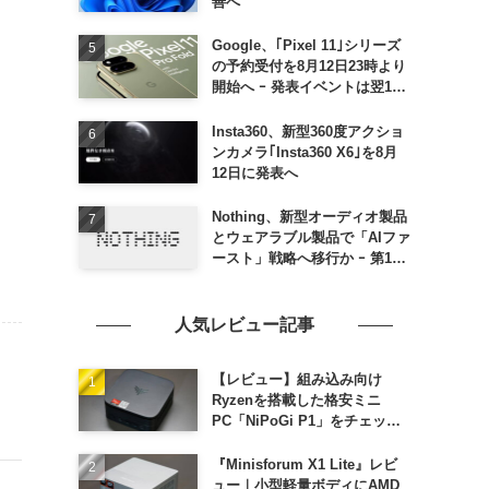
善へ
Google、｢Pixel 11｣シリーズ
の予約受付を8月12日23時より
開始へ ｰ 発表イベントは翌13
日午前7時〜
Insta360、新型360度アクショ
ンカメラ｢Insta360 X6｣を8月
12日に発表へ
Nothing、新型オーディオ製品
とウェアラブル製品で「AIファ
ースト」戦略へ移行か ｰ 第1弾
製品は8〜9月に順次発表との
情報
人気レビュー記事
【レビュー】組み込み向け
Ryzenを搭載した格安ミニ
PC「NiPoGi P1」をチェック
ｰ 1年前の同価格帯モデルより
高性能
『Minisforum X1 Lite』レビ
ュー｜小型軽量ボディにAMD