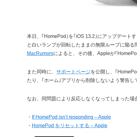
本日、｢HomePod｣を｢iOS 13.2｣にアッ
と白いランプが回転したままの無限ループに陥る
MacRumors
によると、その後、Appleが｢HomeP
また同時に、
サポートページ
を公開し、｢HomeP
たり、｢ホーム｣アプリから削除しないよう警告し
なお、同問題により反応しなくなってしまった場合
・
If HomePod isn’t responding – Apple
・
HomePod をリセットする – Apple