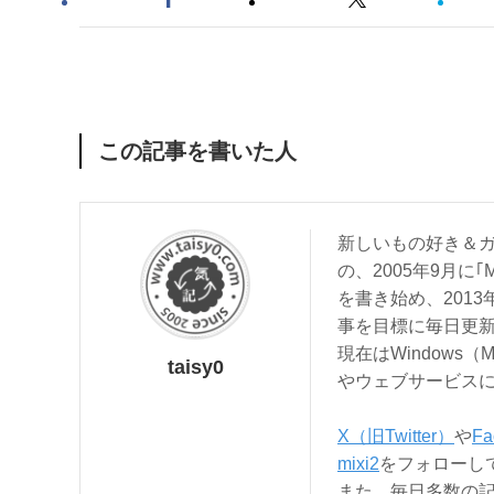
この記事を書いた人
新しいもの好き＆ガ
の、2005年9月に｢
を書き始め、201
事を目標に毎日更
現在はWindows（
taisy0
やウェブサービス
X（旧Twitter）
や
Fa
mixi2
をフォローし
また、毎日多数の