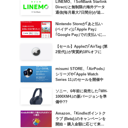
LINEMO、｢SoftBank Starlink
Direct｣と無制限の海外データ
通信(毎月最大7日間分)が追加
料金なしで利用可能に
Nintendo Storeが｢あと払い
(ペイディ)｣｢Apple Pay｣
｢Google Pay｣での支払いに対
応
【セール】Appleの｢AirTag (第
2世代)｣が実質約18%オフに
misumi STORE、｢AirPods｣
シリーズや｢Apple Watch
Series 11｣のセールを開催中
ソニー、6年前に発売した｢WH-
1000XM4｣の新バージョンを準
備中??
Amazon、｢Kindleポイントク
ラブ (Beta)｣のキャンペーンを
開始 ｰ 購入金額に応じて来月