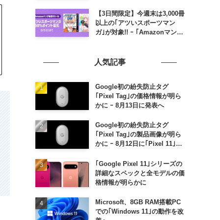
のポイント還元率アップ
【3日間限定】今週末は3,000冊
以上の｢アツいスポーツマン
ガ｣が対象!! ｰ ｢Amazonマンガ
毎週末セール｣がスタート
人気記事
Google初の紛失防止タグ
｢Pixel Tag｣の価格情報が明ら
かに ｰ 8月13日に発表へ
Google初の紛失防止タグ
｢Pixel Tag｣の製品画像が明ら
かに ｰ 8月12日に｢Pixel 11｣な
どと一緒に発表か
｢Google Pixel 11｣シリーズの
詳細なスペックと全モデルの価
格情報が明らかに
Microsoft、8GB RAM搭載PC
での｢Windows 11｣の動作を改