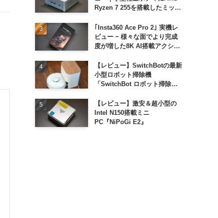
Ryzen 7 255を搭載したミッド
レンジモデル
｢Insta360 Ace Pro 2｣ 実機レ
ビュー ｰ 様々な面でより完成
度が増した8K AI搭載アクショ
ンカメラ
【レビュー】SwitchBotの最新
小型ロボット掃除機
「SwitchBot ロボット掃除機
K11+」
【レビュー】激安＆超小型の
Intel N150搭載ミニ
PC『NiPoGi E2』