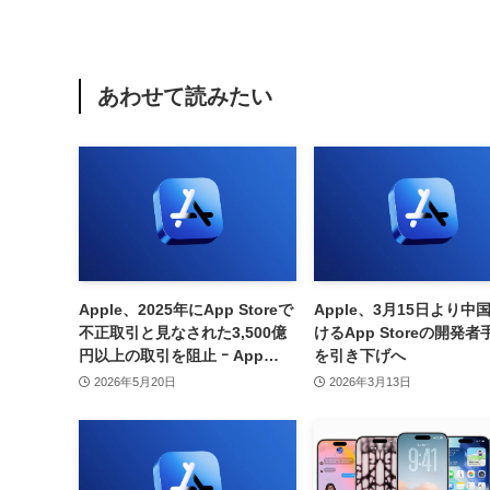
あわせて読みたい
Apple、2025年にApp Storeで
Apple、3月15日より中
不正取引と見なされた3,500億
けるApp Storeの開発
円以上の取引を阻止 ｰ App
を引き下げへ
Storeに関する様々な数字も公
2026年5月20日
2026年3月13日
開