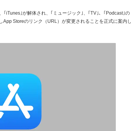
、｢iTunes｣が解体され、｢ミュージック｣、｢TV｣、｢Podcast｣の
App Storeのリンク（URL）が変更されることを正式に案内