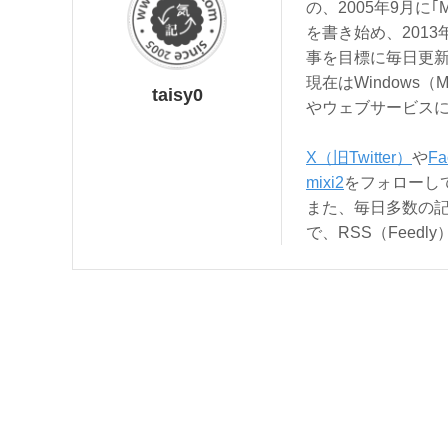
の、2005年9月に｢
を書き始め、201
事を目標に毎日更
現在はWindows（
taisy0
やウェブサービス
X（旧Twitter）
や
Fa
mixi2
をフォローし
また、毎日多数の
で、RSS（Feed