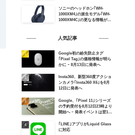
ソニーのヘッドホン｢WH-
1000XM4｣の派生モデル｢WH-
1000XM4C｣の更なる情報が明
らかに
人気記事
Google初の紛失防止タグ
｢Pixel Tag｣の価格情報が明ら
かに ｰ 8月13日に発表へ
Insta360、新型360度アクショ
ンカメラ｢Insta360 X6｣を8月
12日に発表へ
Google、｢Pixel 11｣シリーズ
の予約受付を8月12日23時より
開始へ ｰ 発表イベントは翌13
日午前7時〜
｢LINE｣アプリがLiquid Glass
に対応