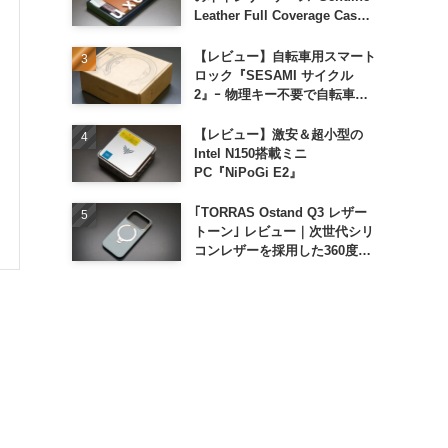
Leather Full Coverage Case
for iPhone 16 Pro｣
【レビュー】自転車用スマート
ロック『SESAMI サイクル
2』ｰ 物理キー不要で自転車の
解錠が超簡単に
【レビュー】激安＆超小型の
Intel N150搭載ミニ
PC『NiPoGi E2』
｢TORRAS Ostand Q3 レザー
トーン｣ レビュー｜次世代シリ
コンレザーを採用した360度回
転スタンド搭載ケース