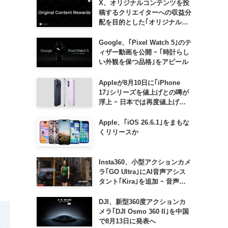
X、オリジナルコンテンツを投
稿するクリエイターへの収益分
配を目的とした｢オリジナルコ
ンテンツ報酬プログラム｣を導
入へ ｰ 従来の｢収益分配｣は廃
Google、｢Pixel Watch 5｣のテ
止
ィザー動画を公開 ｰ ｢時計らし
い外観を保つ品格｣をアピール
Appleが8月10日に｢iPhone
り
17｣シリーズを値上げとの噂が
浮上 ｰ 日本では再度値上げの
可能性も?!
Apple、｢iOS 26.6.1｣をまもな
くリリースか
さ
Insta360、小型アクションカメ
ラ｢GO Ultra｣にAI音声アシス
タント｢Kira｣を追加 ｰ 音声で
質問したり、リアルタイム翻訳
などが利用可能に
DJI、新型360度アクションカ
メラ｢DJI Osmo 360 II｣を中国
で8月13日に発表へ