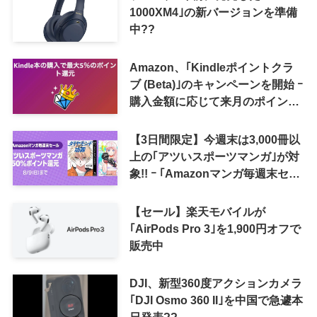
1000XM4｣の新バージョンを準備
中??
Amazon、｢Kindleポイントクラ
ブ (Beta)｣のキャンペーンを開始 ｰ
購入金額に応じて来月のポイント
還元率アップ
【3日間限定】今週末は3,000冊以
上の｢アツいスポーツマンガ｣が対
象!! ｰ ｢Amazonマンガ毎週末セー
ル｣がスタート
【セール】楽天モバイルが
｢AirPods Pro 3｣を1,900円オフで
販売中
DJI、新型360度アクションカメラ
｢DJI Osmo 360 II｣を中国で急遽本