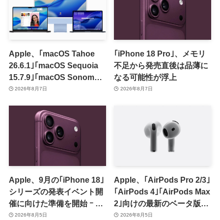
Apple、｢macOS Tahoe
｢iPhone 18 Pro｣、メモリ
26.6.1｣｢macOS Sequoia
不足から発売直後は品薄に
15.7.9｣｢macOS Sonoma
なる可能性が浮上
14.8.9｣をリリース ｰ 画面共
2026年8月7日
2026年8月7日
有の脆弱性を修正
Apple、9月の｢iPhone 18｣
Apple、｢AirPods Pro 2/3｣
シリーズの発表イベント開
｢AirPods 4｣｢AirPods Max
催に向けた準備を開始 ｰ 9
2｣向けの最新のベータ版フ
月8日か9月9日に開催見込
ァームウェア｢9A5336b｣を
2026年8月5日
2026年8月5日