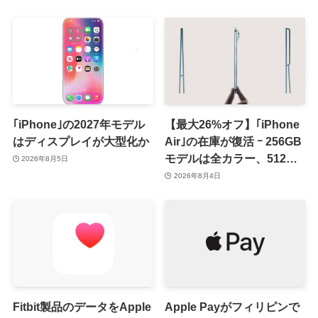
み
提供開始
｢iPhone｣の2027年モデル
【最大26%オフ】｢iPhone
はディスプレイが大型化か
Air｣の在庫が復活 ｰ 256GB
モデルは全カラー、512GB
2026年8月5日
モデルはホワイト以外が在
2026年8月4日
庫有り
Fitbit製品のデータをApple
Apple Payがフィリピンで