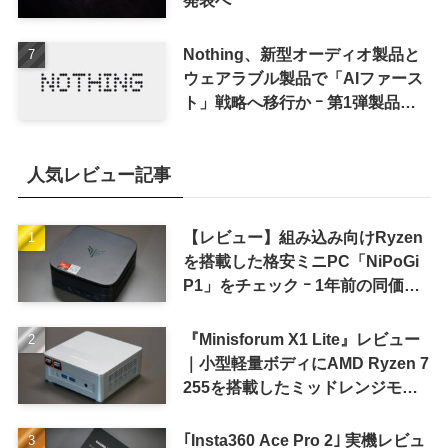
発表へ
Nothing、新型オーディオ製品と
ウェアラブル製品で「AIファース
ト」戦略へ移行か ｰ 第1弾製品は
8〜9月に順次発表との情報
人気レビュー記事
【レビュー】組み込み向けRyzen
を搭載した格安ミニPC「NiPoGi
P1」をチェック ｰ 1年前の同価格
帯モデルより高性能
『Minisforum X1 Lite』レビュー
｜小型軽量ボディにAMD Ryzen 7
255を搭載したミッドレンジモデ
ル
｢Insta360 Ace Pro 2｣ 実機レビュ