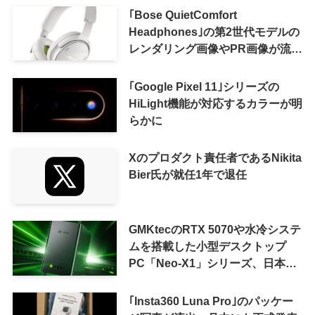
｢Bose QuietComfort
Headphones｣の第2世代モデルの
レンダリング画像やPR画像が流出
ｰ まもなく発表か
｢Google Pixel 11｣シリーズの
HiLight機能が対応するカラーが明
らかに
Xのプロダクト責任者であるNikita
Bier氏が就任1年で退任
GMKtecのRTX 5070や水冷システ
ムを搭載した小型デスクトップ
PC「Neo-X1」シリーズ、日本で
も9月中旬に発売へ
｢Insta360 Luna Pro｣のパッケー