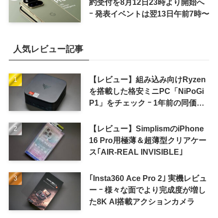
約受付を8月12日23時より開始へ
ｰ 発表イベントは翌13日午前7時〜
人気レビュー記事
【レビュー】組み込み向けRyzen
を搭載した格安ミニPC「NiPoGi
P1」をチェック ｰ 1年前の同価格
帯モデルより高性能
【レビュー】SimplismのiPhone
16 Pro用極薄＆超薄型クリアケー
ス｢AIR-REAL INVISIBLE｣
｢Insta360 Ace Pro 2｣ 実機レビュ
ー ｰ 様々な面でより完成度が増し
た8K AI搭載アクションカメラ