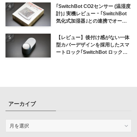
｢SwitchBot CO2センサー (温湿度
計)｣ 実機レビュー ｰ ｢SwitchBot
気化式加湿器｣との連携でオート
メーション化が便利
【レビュー】後付け感がない一体
型カバーデザインを採用したスマ
ートロック｢SwitchBot ロック
Ultra｣｜充電式バッテリーも標準
採用
アーカイブ
ア
ー