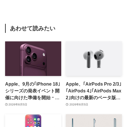
あわせて読みたい
Apple、9月の｢iPhone 18｣
Apple、｢AirPods Pro 2/3｣
シリーズの発表イベント開
｢AirPods 4｣｢AirPods Max
催に向けた準備を開始 ｰ 9
2｣向けの最新のベータ版フ
月8日か9月9日に開催見込
ァームウェア｢9A5336b｣を
2026年8月5日
2026年8月5日
み
提供開始