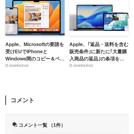
Apple、Microsoftの要請を
Apple、｢返品・送料を含む
受けEUでiPhoneと
販売条件｣に新たに｢大量購
Windows間のコピー＆ペー
入商品の返品｣の条項を追
スト機能を提供へ
加 ｰ 大量購入商品の返品に
2026年8月4日
2026年8月3日
15％の手数料
コメント
コメント一覧
（1件）