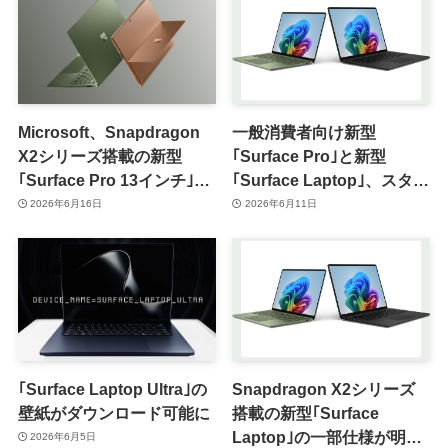
Microsoft、Snapdragon
一般消費者向け新型
X2シリーズ搭載の新型
｢Surface Pro｣と新型
｢Surface Pro 13インチ｣と
｢Surface Laptop｣、スター
｢Surface Laptop 13.8/15イ
ト価格は値上げか ｰ
2026年6月16日
2026年6月11日
ンチ｣を発表
｢Surface Pro｣は大幅値上
げの可能性も
｢Surface Laptop Ultra｣の
Snapdragon X2シリーズ
壁紙がダウンロード可能に
搭載の新型｢Surface
Laptop｣の一部仕様が明ら
2026年6月5日