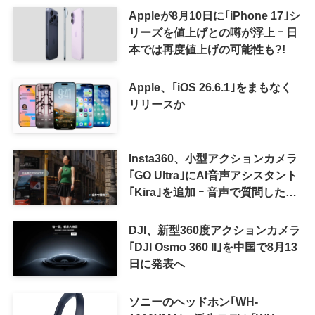
Appleが8月10日に｢iPhone 17｣シ
リーズを値上げとの噂が浮上 ｰ 日
本では再度値上げの可能性も?!
Apple、｢iOS 26.6.1｣をまもなく
リリースか
Insta360、小型アクションカメラ
｢GO Ultra｣にAI音声アシスタント
｢Kira｣を追加 ｰ 音声で質問した
り、リアルタイム翻訳などが利用
可能に
DJI、新型360度アクションカメラ
｢DJI Osmo 360 II｣を中国で8月13
日に発表へ
ソニーのヘッドホン｢WH-