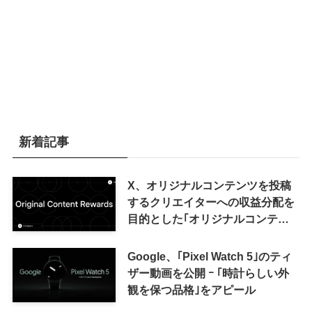
新着記事
X、オリジナルコンテンツを投稿
するクリエイターへの収益分配を
目的とした｢オリジナルコンテン
ツ報酬プログラム｣を導入へ ｰ 従
来の｢収益分配｣は廃止
Google、｢Pixel Watch 5｣のティ
ザー動画を公開 ｰ ｢時計らしい外
観を保つ品格｣をアピール