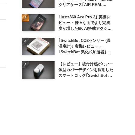
クリアケース｢AIR-REAL
INVISIBLE｣
｢Insta360 Ace Pro 2｣ 実機レ
ビュー ｰ 様々な面でより完成
度が増した8K AI搭載アクショ
ンカメラ
｢SwitchBot CO2センサー (温
湿度計)｣ 実機レビュー ｰ
｢SwitchBot 気化式加湿器｣と
の連携でオートメーション化が
便利
【レビュー】後付け感がない一
体型カバーデザインを採用した
スマートロック｢SwitchBot ロ
ック Ultra｣｜充電式バッテリ
ーも標準採用