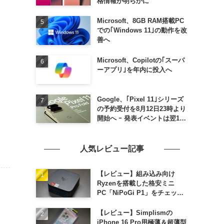
格情報が明らかに
Microsoft、8GB RAM搭載PC
での｢Windows 11｣の動作を改
善へ
Microsoft、Copilotの｢スーパ
ーアプリ｣を年内に投入へ
Google、｢Pixel 11｣シリーズ
の予約受付を8月12日23時より
開始へ ｰ 発表イベントは翌13
日午前7時〜
人気レビュー記事
【レビュー】組み込み向け
Ryzenを搭載した格安ミニ
PC「NiPoGi P1」をチェック
ｰ 1年前の同価格帯モデルより
高性能
【レビュー】Simplismの
iPhone 16 Pro用極薄＆超薄型