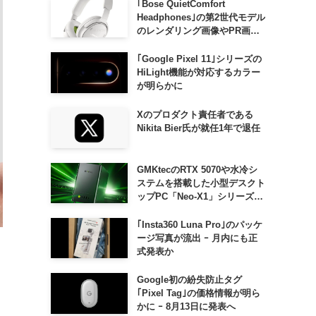
｢Bose QuietComfort
Headphones｣の第2世代モデル
のレンダリング画像やPR画像
が流出 ｰ まもなく発表か
｢Google Pixel 11｣シリーズの
HiLight機能が対応するカラー
が明らかに
Xのプロダクト責任者である
Nikita Bier氏が就任1年で退任
GMKtecのRTX 5070や水冷シ
ステムを搭載した小型デスクト
ップPC「Neo-X1」シリーズ、
日本でも9月中旬に発売へ
｢Insta360 Luna Pro｣のパッケ
ージ写真が流出 ｰ 月内にも正
式発表か
Google初の紛失防止タグ
｢Pixel Tag｣の価格情報が明ら
かに ｰ 8月13日に発表へ