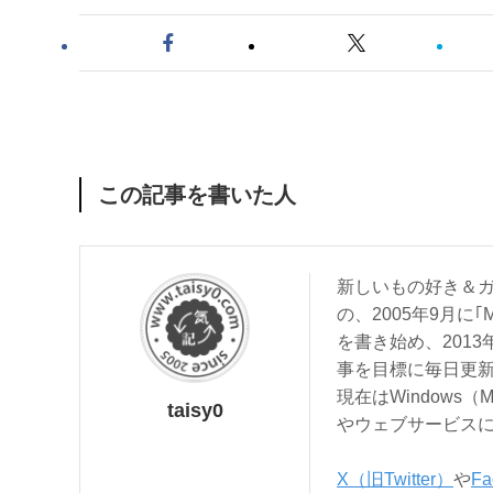
この記事を書いた人
新しいもの好き＆ガ
の、2005年9月に｢
を書き始め、201
事を目標に毎日更
現在はWindows（
taisy0
やウェブサービス
X（旧Twitter）
や
Fa