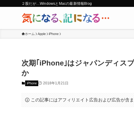
２股だが…WindowsとMacの最新情報Blog
ホーム
Apple
iPhone
次期｢iPhone｣はジャパンディ
か
2018年1月21日
iPhone
この記事にはアフィリエイト広告および広告が含