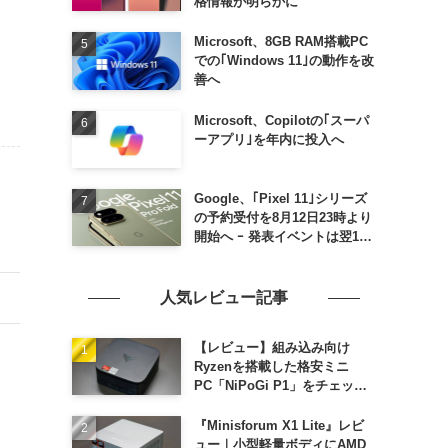
格情報が明らかに
Microsoft、8GB RAM搭載PC
での｢Windows 11｣の動作を改
善へ
Microsoft、Copilotの｢スーパ
ーアプリ｣を年内に投入へ
Google、｢Pixel 11｣シリーズ
の予約受付を8月12日23時より
開始へ ｰ 発表イベントは翌13
日午前7時〜
人気レビュー記事
【レビュー】組み込み向け
Ryzenを搭載した格安ミニ
PC「NiPoGi P1」をチェック
ｰ 1年前の同価格帯モデルより
高性能
『Minisforum X1 Lite』レビ
ュー｜小型軽量ボディにAMD