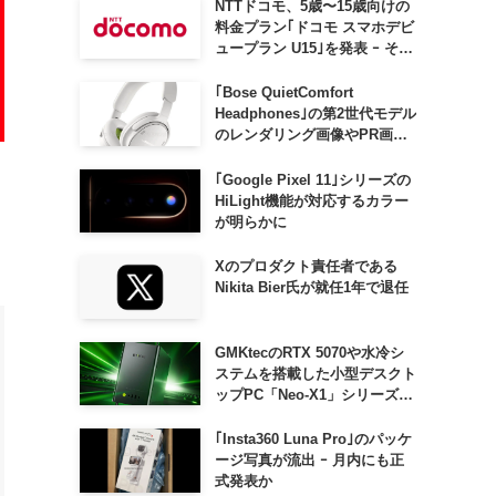
NTTドコモ、5歳〜15歳向けの
料金プラン｢ドコモ スマホデビ
ュープラン U15｣を発表 ｰ その
家族がおトクになる｢ドコモ 親
子割｣も
｢Bose QuietComfort
Headphones｣の第2世代モデル
のレンダリング画像やPR画像
が流出 ｰ まもなく発表か
｢Google Pixel 11｣シリーズの
HiLight機能が対応するカラー
が明らかに
Xのプロダクト責任者である
Nikita Bier氏が就任1年で退任
GMKtecのRTX 5070や水冷シ
ステムを搭載した小型デスクト
ップPC「Neo-X1」シリーズ、
日本でも9月中旬に発売へ
｢Insta360 Luna Pro｣のパッケ
ージ写真が流出 ｰ 月内にも正
式発表か