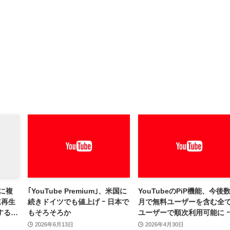
画に複
｢YouTube Premium｣、米国に
YouTubeのPiP機能、今後
速再生
続きドイツでも値上げ ｰ 日本で
月で無料ユーザーを含む全
するク
もそろそろか
ユーザーで順次利用可能に ｰ
楽以外の長尺コンテンツ限
2026年6月13日
2026年4月30日