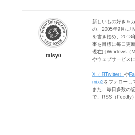
新しいもの好き＆ガ
の、2005年9月に｢
を書き始め、201
事を目標に毎日更
現在はWindows（
taisy0
やウェブサービス
X（旧Twitter）
や
Fa
mixi2
をフォローし
また、毎日多数の
で、RSS（Feed