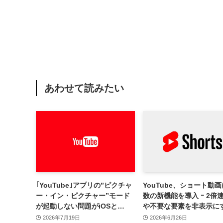
あわせて読みたい
｢YouTube｣アプリの”ピクチャ
YouTube、ショート動
ー・イン・ピクチャー”モード
数の新機能を導入 ｰ 2倍
が起動しない問題がiOSと
や不要な要素を非表示に
Androidで発生中
リアスクリーンなど
2026年7月19日
2026年6月26日