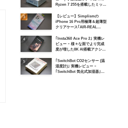
Ryzen 7 255を搭載したミッド
レンジモデル
【レビュー】Simplismの
iPhone 16 Pro用極薄＆超薄型
クリアケース｢AIR-REAL
INVISIBLE｣
｢Insta360 Ace Pro 2｣ 実機レ
ビュー ｰ 様々な面でより完成
度が増した8K AI搭載アクショ
ンカメラ
｢SwitchBot CO2センサー (温
湿度計)｣ 実機レビュー ｰ
｢SwitchBot 気化式加湿器｣と
の連携でオートメーション化が
便利