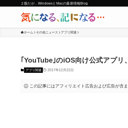
２股だが…WindowsとMacの最新情報Blog
ホーム
その他ニュース
アプリ関連
｢YouTube｣のiOS向け公式
2017年12月22日
アプリ関連
この記事にはアフィリエイト広告および広告が含