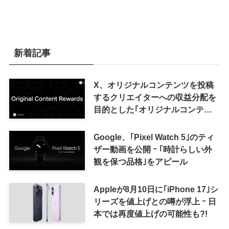
新着記事
X、オリジナルコンテンツを投稿
するクリエイターへの収益分配を
目的とした｢オリジナルコンテン
ツ報酬プログラム｣を導入へ ｰ 従
来の｢収益分配｣は廃止
Google、｢Pixel Watch 5｣のティ
ザー動画を公開 ｰ ｢時計らしい外
観を保つ品格｣をアピール
Appleが8月10日に｢iPhone 17｣シ
リーズを値上げとの噂が浮上 ｰ 日
本では再度値上げの可能性も?!