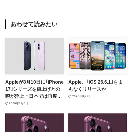
あわせて読みたい
Appleが8月10日に｢iPhone
Apple、｢iOS 26.6.1｣をま
17｣シリーズを値上げとの
もなくリリースか
噂が浮上 ｰ 日本では再度値
2026年8月7日
上げの可能性も?!
2026年8月8日