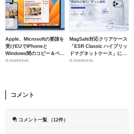
Apple、Microsoftの要請を
MagSafe対応クリアケース
受けEUでiPhoneと
「ESR Classic ハイブリッ
Windows間のコピー＆ペー
ドマグネットケース」に黄
スト機能を提供へ
ばみへの耐久性を向上させ
2026年8月4日
2026年8月3日
た改良版が登場
コメント
コメント一覧
（12件）