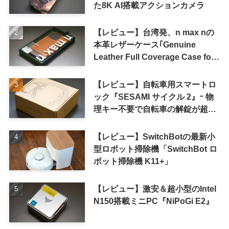
た8K AI搭載アクションカメラ
【レビュー】台湾発、n max nの
本革レザーケース｢Genuine
Leather Full Coverage Case for
iPhone 16 Pro｣
【レビュー】自転車用スマートロ
ック『SESAMI サイクル 2』ｰ 物
理キー不要で自転車の解錠が超簡
単に
【レビュー】SwitchBotの最新小
型ロボット掃除機「SwitchBot ロ
ボット掃除機 K11+」
【レビュー】激安＆超小型のIntel
N150搭載ミニPC『NiPoGi E2』