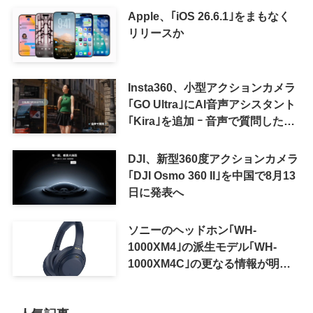
Apple、｢iOS 26.6.1｣をまもなく
リリースか
Insta360、小型アクションカメラ
｢GO Ultra｣にAI音声アシスタント
｢Kira｣を追加 ｰ 音声で質問した
り、リアルタイム翻訳などが利用
可能に
DJI、新型360度アクションカメラ
｢DJI Osmo 360 II｣を中国で8月13
日に発表へ
ソニーのヘッドホン｢WH-
1000XM4｣の派生モデル｢WH-
1000XM4C｣の更なる情報が明ら
かに