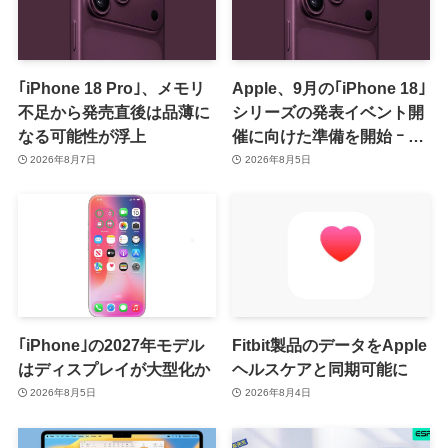
｢iPhone 18 Pro｣、メモリ
Apple、9月の｢iPhone 18｣
不足から発売直後は品薄に
シリーズの発表イベント開
なる可能性が浮上
催に向けた準備を開始 ｰ 9
月8日か9月9日に開催見込
2026年8月7日
2026年8月5日
み
｢iPhone｣の2027年モデル
Fitbit製品のデータをApple
はディスプレイが大型化か
ヘルスケアと同期可能に
2026年8月5日
2026年8月4日