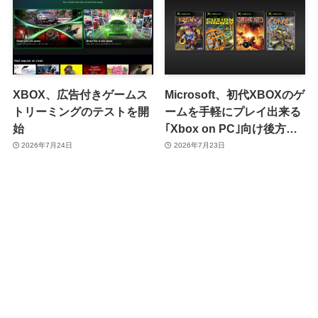
XBOX、広告付きゲームス
Microsoft、初代XBOXのゲ
トリーミングのテストを開
ームを手軽にプレイ出来る
始
｢Xbox on PC｣向け後方互
換性機能を発表
2026年7月24日
2026年7月23日