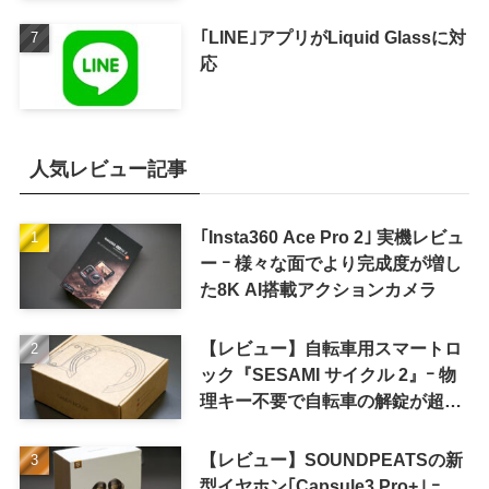
｢LINE｣アプリがLiquid Glassに対
応
人気レビュー記事
｢Insta360 Ace Pro 2｣ 実機レビュ
ー ｰ 様々な面でより完成度が増し
た8K AI搭載アクションカメラ
【レビュー】自転車用スマートロ
ック『SESAMI サイクル 2』ｰ 物
理キー不要で自転車の解錠が超簡
単に
【レビュー】SOUNDPEATSの新
型イヤホン｢Capsule3 Pro+｣ ｰ