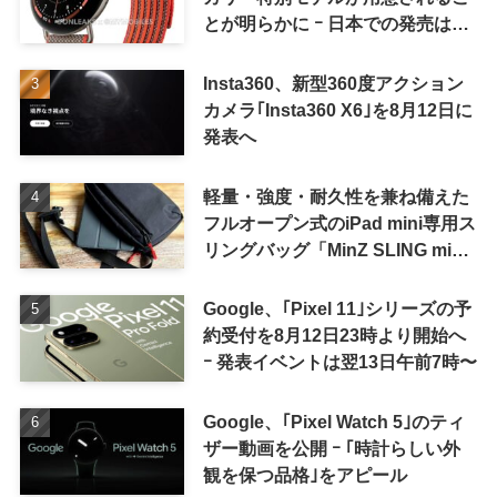
とが明らかに ｰ 日本での発売は期
待しない方が良さそう
Insta360、新型360度アクション
カメラ｢Insta360 X6｣を8月12日に
発表へ
軽量・強度・耐久性を兼ね備えた
フルオープン式のiPad mini専用ス
リングバッグ「MinZ SLING mini
for iPad mini」発売
Google、｢Pixel 11｣シリーズの予
約受付を8月12日23時より開始へ
ｰ 発表イベントは翌13日午前7時〜
Google、｢Pixel Watch 5｣のティ
ザー動画を公開 ｰ ｢時計らしい外
観を保つ品格｣をアピール