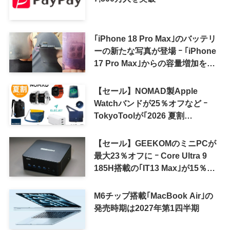
｢iPhone 18 Pro Max｣のバッテリ
ーの新たな写真が登場 ｰ ｢iPhone
17 Pro Max｣からの容量増加を確
認
【セール】NOMAD製Apple
Watchバンドが25％オフなど ｰ
TokyoToolが｢2026 夏割
SUMMER SALE｣を開催中
【セール】GEEKOMのミニPCが
最大23％オフに ｰ Core Ultra 9
185H搭載の｢IT13 Max｣が15％オ
フなど
M6チップ搭載｢MacBook Air｣の
発売時期は2027年第1四半期