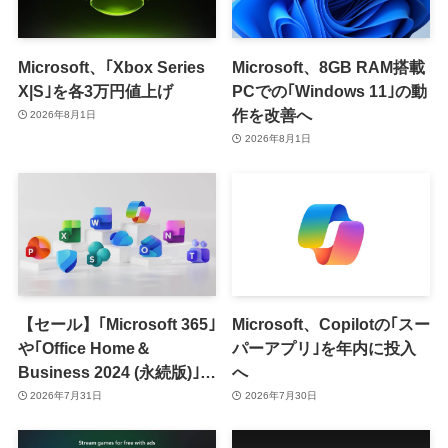
Microsoft、｢Xbox Series
Microsoft、8GB RAM搭載
X|S｣を各3万円値上げ
PCでの｢Windows 11｣の動
作を改善へ
2026年8月1日
2026年8月1日
【セール】｢Microsoft 365｣
Microsoft、Copilotの｢スー
や｢Office Home＆
パーアプリ｣を年内に投入
Business 2024 (永続版)｣が
へ
｢Amazon暮らし応援サマ
2026年7月31日
2026年7月30日
ーセール｣で最大12％オフ
に