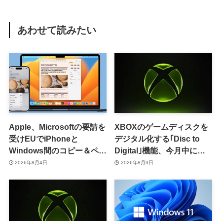
あわせて読みたい
Apple、Microsoftの要請を
XBOXのゲームディスクを
受けEUでiPhoneと
デジタル化する｢Disc to
Windows間のコピー＆ペー
Digital｣機能、今月中に提
スト機能を提供へ
供開始か
2026年8月4日
2026年8月3日