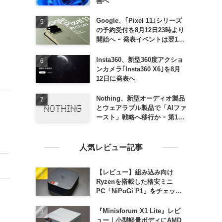
善へ
Google、｢Pixel 11｣シリーズ
の予約受付を8月12日23時より
開始へ ｰ 発表イベントは翌13
日午前7時〜
Insta360、新型360度アクショ
ンカメラ｢Insta360 X6｣を8月
12日に発表へ
Nothing、新型オーディオ製品
とウェアラブル製品で「AIファ
ースト」戦略へ移行か ｰ 第1弾
製品は8〜9月に順次発表との
情報
人気レビュー記事
【レビュー】組み込み向け
Ryzenを搭載した格安ミニ
PC「NiPoGi P1」をチェック
ｰ 1年前の同価格帯モデルより
高性能
『Minisforum X1 Lite』レビ
ュー｜小型軽量ボディにAMD