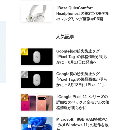
家族がおトクになる｢ドコモ 親
子割｣も
｢Bose QuietComfort
Headphones｣の第2世代モデル
のレンダリング画像やPR画像
が流出 ｰ まもなく発表か
人気記事
Google初の紛失防止タグ
｢Pixel Tag｣の価格情報が明ら
かに ｰ 8月13日に発表へ
Google初の紛失防止タグ
｢Pixel Tag｣の製品画像が明ら
かに ｰ 8月12日に｢Pixel 11｣な
どと一緒に発表か
｢Google Pixel 11｣シリーズの
詳細なスペックと全モデルの価
格情報が明らかに
Microsoft、8GB RAM搭載PC
での｢Windows 11｣の動作を改