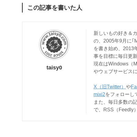
この記事を書いた人
新しいもの好き＆ガ
の、2005年9月に｢
を書き始め、201
事を目標に毎日更
現在はWindows（
taisy0
やウェブサービス
X（旧Twitter）
や
Fa
mixi2
をフォローし
また、毎日多数の
で、RSS（Feed