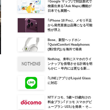
｢Google マップ｣で対話形式で
検索出来る｢Ask Maps｣機能が
日本でも展開へ
｢iPhone 18 Pro｣、メモリ不足
から発売直後は品薄になる可能
性が浮上
Bose、新型ヘッドホン
｢QuietComfort Headphones
(第2世代)｣を海外で発表
Nothing、来年にスマホのライ
ンナップを倍増させる計画を明
らかに ｰ 年内には更なる新製
品も投入へ
｢LINE｣アプリがLiquid Glass
に対応
NTTドコモ、5歳〜15歳向けの
料金プラン｢ドコモ スマホデビ
ュープラン U15｣を発表 ｰ その