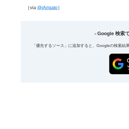
［via
@iArigato
］
Google 検
＜
「優先するソース」に追加すると、Googleの検索結