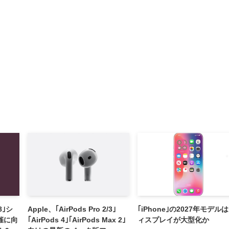
8｣シ
Apple、｢AirPods Pro 2/3｣
｢iPhone｣の2027年モデル
催に向
｢AirPods 4｣｢AirPods Max 2｣
ィスプレイが大型化か