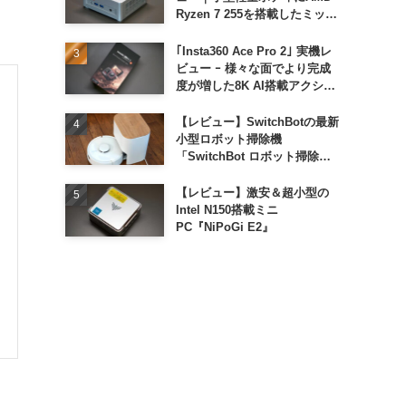
Ryzen 7 255を搭載したミッド
レンジモデル
｢Insta360 Ace Pro 2｣ 実機レ
ビュー ｰ 様々な面でより完成
度が増した8K AI搭載アクショ
ンカメラ
【レビュー】SwitchBotの最新
小型ロボット掃除機
「SwitchBot ロボット掃除機
K11+」
【レビュー】激安＆超小型の
Intel N150搭載ミニ
PC『NiPoGi E2』