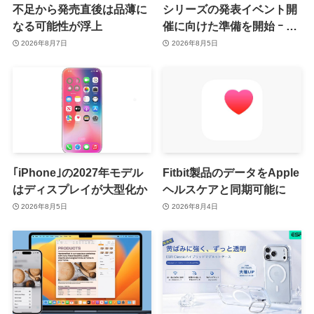
不足から発売直後は品薄に
シリーズの発表イベント開
なる可能性が浮上
催に向けた準備を開始 ｰ 9
月8日か9月9日に開催見込
2026年8月7日
2026年8月5日
み
｢iPhone｣の2027年モデル
Fitbit製品のデータをApple
はディスプレイが大型化か
ヘルスケアと同期可能に
2026年8月5日
2026年8月4日