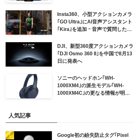
Insta360、小型アクションカメラ
｢GO Ultra｣にAI音声アシスタント
｢Kira｣を追加 ｰ 音声で質問した
り、リアルタイム翻訳などが利用
可能に
DJI、新型360度アクションカメラ
｢DJI Osmo 360 II｣を中国で8月13
日に発表へ
ソニーのヘッドホン｢WH-
1000XM4｣の派生モデル｢WH-
1000XM4C｣の更なる情報が明ら
かに
人気記事
Google初の紛失防止タグ｢Pixel