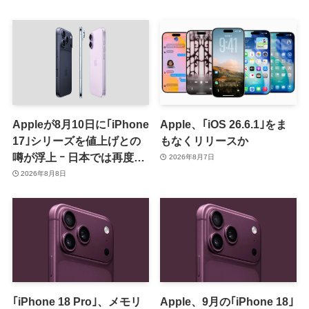
Appleが8月10日に｢iPhone
Apple、｢iOS 26.6.1｣をま
17｣シリーズを値上げとの
もなくリリースか
噂が浮上 ｰ 日本では再度値
2026年8月7日
上げの可能性も?!
2026年8月8日
｢iPhone 18 Pro｣、メモリ
Apple、9月の｢iPhone 18｣