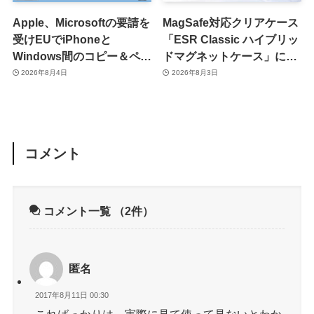
Apple、Microsoftの要請を
MagSafe対応クリアケース
受けEUでiPhoneと
「ESR Classic ハイブリッ
Windows間のコピー＆ペー
ドマグネットケース」に黄
スト機能を提供へ
ばみへの耐久性を向上させ
2026年8月4日
2026年8月3日
た改良版が登場
コメント
コメント一覧
（2件）
匿名
2017年8月11日 00:30
こればっかりは、実際に見て使って見ないとわか