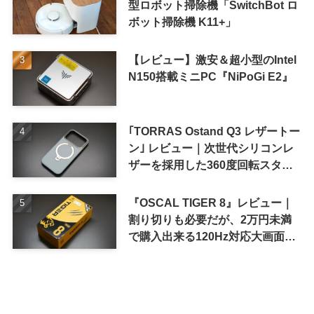
型ロボット掃除機「SwitchBot ロ
ボット掃除機 K11+」
【レビュー】激安＆超小型のIntel
N150搭載ミニPC『NiPoGi E2』
｢TORRAS Ostand Q3 レザートー
ン｣ レビュー｜次世代シリコンレ
ザーを採用した360度回転スタン
ド搭載ケース
『OSCAL TIGER 8』レビュー｜
割り切りも必要だが、2万円未満
で購入出来る120Hz対応大画面ス
マホ