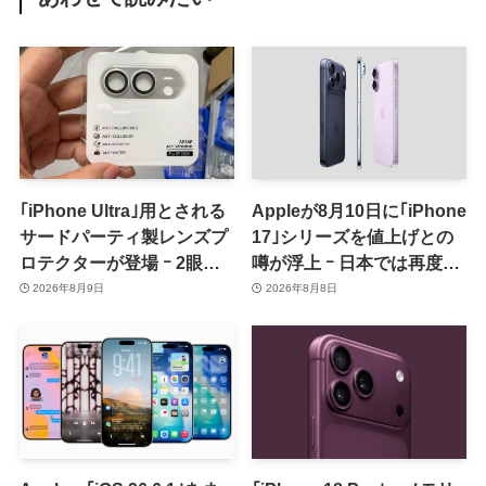
｢iPhone Ultra｣用とされる
Appleが8月10日に｢iPhone
サードパーティ製レンズプ
17｣シリーズを値上げとの
ロテクターが登場 ｰ 2眼カ
噂が浮上 ｰ 日本では再度値
メラ搭載や一部本体カラー
上げの可能性も?!
2026年8月9日
2026年8月8日
を示唆