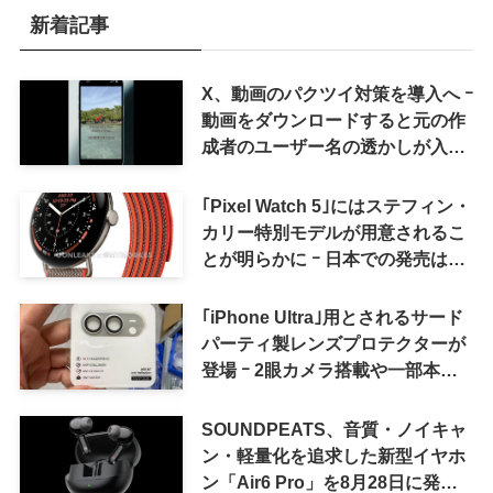
新着記事
X、動画のパクツイ対策を導入へ ｰ
動画をダウンロードすると元の作
成者のユーザー名の透かしが入る
ように
｢Pixel Watch 5｣にはステフィン・
カリー特別モデルが用意されるこ
とが明らかに ｰ 日本での発売は期
待しない方が良さそう
｢iPhone Ultra｣用とされるサード
パーティ製レンズプロテクターが
登場 ｰ 2眼カメラ搭載や一部本体
カラーを示唆
SOUNDPEATS、音質・ノイキャ
ン・軽量化を追求した新型イヤホ
ン「Air6 Pro」を8月28日に発売