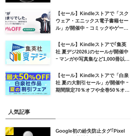
へ
【セール】Kindleストアで「スク
ウェア・エニックス電子書籍セー
ル」が開催中 ｰ コミックやゲーム
関連書籍などが最大50％オフに
【セール】Kindleストアで｢集英
社 夏デジ2026｣のセールが開催中
ｰ マンガや写真集など1,000冊以上
が30％ポイント還元に
【セール】Kindleストアで「白泉
社 夏の大割引セール」が開催中 ｰ
期間限定70％オフや全巻50％オフ
など
人気記事
Google初の紛失防止タグ｢Pixel