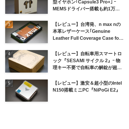
型イヤホン｢Capsule3 Pro+｣ ｰ
MEMSドライバー搭載も約1万円
の高コスパが特徴
【レビュー】台湾発、n max nの
本革レザーケース｢Genuine
Leather Full Coverage Case for
iPhone 16 Pro｣
【レビュー】自転車用スマートロ
ック『SESAMI サイクル 2』ｰ 物
理キー不要で自転車の解錠が超簡
単に
【レビュー】激安＆超小型のIntel
N150搭載ミニPC『NiPoGi E2』