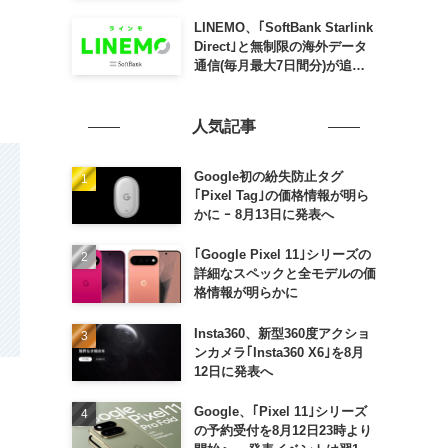
SLING mini for iPad mini」
発売
LINEMO、｢SoftBank Starlink
Direct｣と無制限の海外データ
通信(毎月最大7日間分)が追加
料金なしで利用可能に
人気記事
Google初の紛失防止タグ
｢Pixel Tag｣の価格情報が明ら
かに ｰ 8月13日に発表へ
｢Google Pixel 11｣シリーズの
詳細なスペックと全モデルの価
格情報が明らかに
Insta360、新型360度アクショ
ンカメラ｢Insta360 X6｣を8月
12日に発表へ
Google、｢Pixel 11｣シリーズ
の予約受付を8月12日23時より