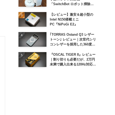
「SwitchBot ロボット掃除機
K11+」
【レビュー】激安＆超小型の
Intel N150搭載ミニ
PC『NiPoGi E2』
｢TORRAS Ostand Q3 レザー
トーン｣ レビュー｜次世代シリ
コンレザーを採用した360度回
転スタンド搭載ケース
『OSCAL TIGER 8』レビュー
｜割り切りも必要だが、2万円
未満で購入出来る120Hz対応大
画面スマホ