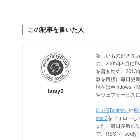
この記事を書いた人
新しいもの好き＆ガ
の、2005年9月に｢
を書き始め、201
事を目標に毎日更
現在はWindows（
taisy0
やウェブサービス
X（旧Twitter）
や
Fa
mixi2
をフォローし
また、毎日多数の
で、RSS（Feed