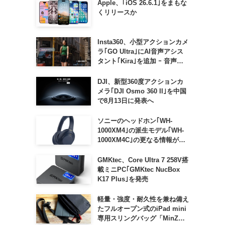
Apple、｢iOS 26.6.1｣をまもな
くリリースか
Insta360、小型アクションカメ
ラ｢GO Ultra｣にAI音声アシス
タント｢Kira｣を追加 ｰ 音声で
質問したり、リアルタイム翻訳
などが利用可能に
DJI、新型360度アクションカ
メラ｢DJI Osmo 360 II｣を中国
で8月13日に発表へ
ソニーのヘッドホン｢WH-
1000XM4｣の派生モデル｢WH-
1000XM4C｣の更なる情報が明
らかに
GMKtec、Core Ultra 7 258V搭
載ミニPC｢GMKtec NucBox
K17 Plus｣を発売
軽量・強度・耐久性を兼ね備え
たフルオープン式のiPad mini
専用スリングバッグ「MinZ