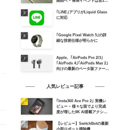
開始へ ｰ 発表イベントは翌13
日午前7時〜
｢LINE｣アプリがLiquid Glass
に対応
｢Google Pixel Watch 5｣の詳
細な技術仕様が明らかに
Apple、｢AirPods Pro 2/3｣
｢AirPods 4｣｢AirPods Max 2｣
向けの最新のベータ版ファーム
ウェア｢9A5336b｣を提供開始
人気レビュー記事
｢Insta360 Ace Pro 2｣ 実機レ
ビュー ｰ 様々な面でより完成
度が増した8K AI搭載アクショ
ンカメラ
【レビュー】SwitchBotの最新
小型ロボット掃除機