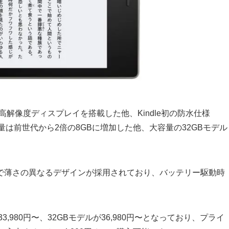
ppi）の高解像度ディスプレイを搭載した他、Kindle初の防水仕様
量は前世代から2倍の8GBに増加した他、大容量の32GBモデル
で薄さの異なるデザインが採用されており、バッテリー駆動時
,980円〜、32GBモデルが36,980円〜となっており、プライ