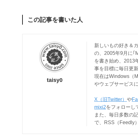
この記事を書いた人
新しいもの好き＆ガ
の、2005年9月に｢
を書き始め、201
事を目標に毎日更
現在はWindows（
taisy0
やウェブサービス
X（旧Twitter）
や
Fa
mixi2
をフォローし
また、毎日多数の
で、RSS（Feed