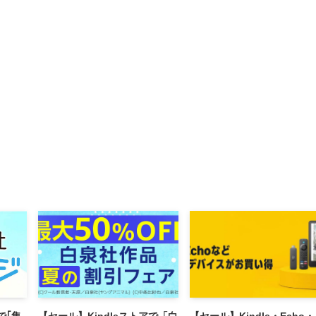
で｢集
【セール】Kindleストアで「白
【セール】Kindle・Echo・