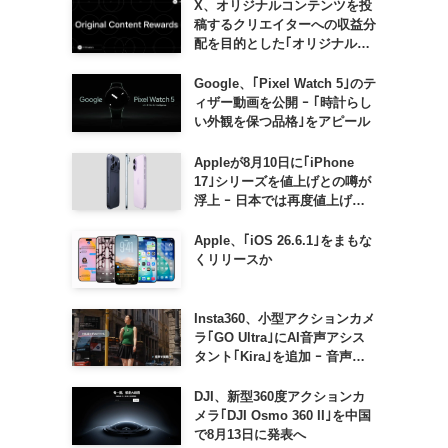
X、オリジナルコンテンツを投
稿するクリエイターへの収益分
配を目的とした｢オリジナルコ
ンテンツ報酬プログラム｣を導
入へ ｰ 従来の｢収益分配｣は廃
Google、｢Pixel Watch 5｣のテ
止
ィザー動画を公開 ｰ ｢時計らし
い外観を保つ品格｣をアピール
Appleが8月10日に｢iPhone
17｣シリーズを値上げとの噂が
浮上 ｰ 日本では再度値上げの
可能性も?!
Apple、｢iOS 26.6.1｣をまもな
くリリースか
Insta360、小型アクションカメ
ラ｢GO Ultra｣にAI音声アシス
タント｢Kira｣を追加 ｰ 音声で
質問したり、リアルタイム翻訳
などが利用可能に
DJI、新型360度アクションカ
メラ｢DJI Osmo 360 II｣を中国
で8月13日に発表へ