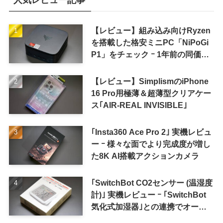
【レビュー】組み込み向けRyzen
を搭載した格安ミニPC「NiPoGi
P1」をチェック ｰ 1年前の同価格
帯モデルより高性能
【レビュー】SimplismのiPhone
16 Pro用極薄＆超薄型クリアケー
ス｢AIR-REAL INVISIBLE｣
｢Insta360 Ace Pro 2｣ 実機レビュ
ー ｰ 様々な面でより完成度が増し
た8K AI搭載アクションカメラ
｢SwitchBot CO2センサー (温湿度
計)｣ 実機レビュー ｰ ｢SwitchBot
気化式加湿器｣との連携でオート
メーション化が便利