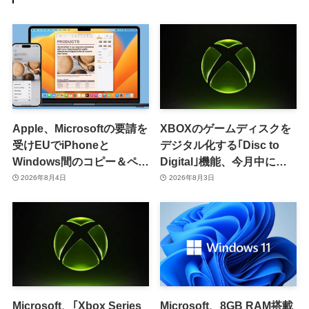
Apple、Microsoftの要請を
XBOXのゲームディスクを
受けEUでiPhoneと
デジタル化する｢Disc to
Windows間のコピー＆ペー
Digital｣機能、今月中に提
スト機能を提供へ
供開始か
2026年8月4日
2026年8月3日
Microsoft、｢Xbox Series
Microsoft、8GB RAM搭載