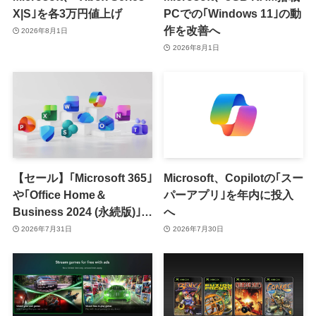
X|S｣を各3万円値上げ
PCでの｢Windows 11｣の動
作を改善へ
2026年8月1日
2026年8月1日
【セール】｢Microsoft 365｣
Microsoft、Copilotの｢スー
や｢Office Home＆
パーアプリ｣を年内に投入
Business 2024 (永続版)｣が
へ
｢Amazon暮らし応援サマ
2026年7月31日
2026年7月30日
ーセール｣で最大12％オフ
に