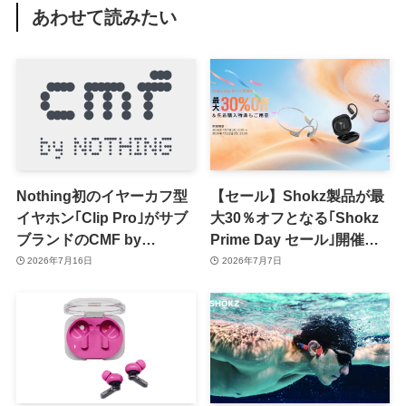
あわせて読みたい
Nothing初のイヤーカフ型
【セール】Shokz製品が最
イヤホン｢Clip Pro｣がサブ
大30％オフとなる｢Shokz
ブランドのCMF by
Prime Day セール｣開催中 ｰ
Nothingから登場か ｰ シン
最新製品が対象 & 先着購入
2026年7月16日
2026年7月7日
ガポールのIMDA認証を通
特典も
過