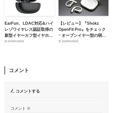
EarFun、LDAC対応&ハイ
【レビュー】『Shokz
レゾワイヤレス認証取得の
OpenFit Pro』をチェック
新型イヤーカフ型イヤホン
ｰ オープンイヤー型の弱点
「EarFun Clip 2」を発表 ｰ
であるノイズの低減が可能
2026年4月9日
2026年4月6日
先行予約キャンペーンも実
に
施中
コメント
コメントする
コメント
※