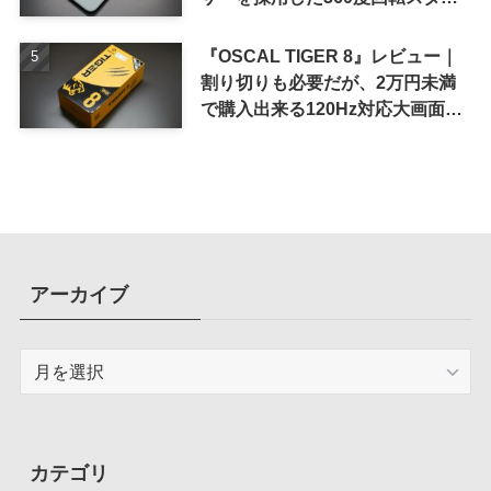
ド搭載ケース
『OSCAL TIGER 8』レビュー｜
割り切りも必要だが、2万円未満
で購入出来る120Hz対応大画面ス
マホ
アーカイブ
ア
ー
カ
イ
ブ
カテゴリ