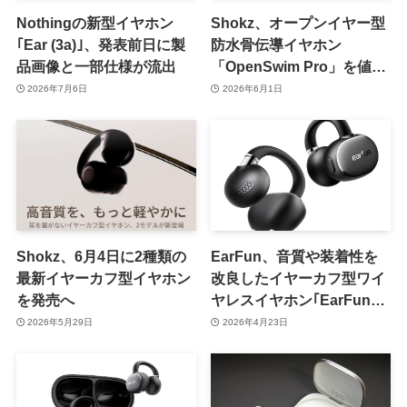
Nothingの新型イヤホン
Shokz、オープンイヤー型
｢Ear (3a)｣、発表前日に製
防水骨伝導イヤホン
品画像と一部仕様が流出
「OpenSwim Pro」を値上
げ
2026年7月6日
2026年6月1日
Shokz、6月4日に2種類の
EarFun、音質や装着性を
最新イヤーカフ型イヤホン
改良したイヤーカフ型ワイ
を発売へ
ヤレスイヤホン｢EarFun
Clip 2｣を発売
2026年5月29日
2026年4月23日