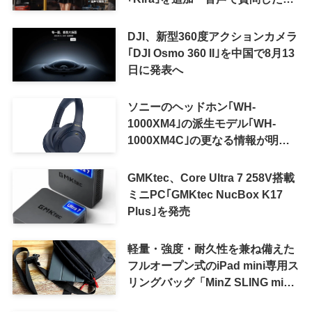
り、リアルタイム翻訳などが利用
可能に
DJI、新型360度アクションカメラ
｢DJI Osmo 360 II｣を中国で8月13
日に発表へ
ソニーのヘッドホン｢WH-
1000XM4｣の派生モデル｢WH-
1000XM4C｣の更なる情報が明ら
かに
GMKtec、Core Ultra 7 258V搭載
ミニPC｢GMKtec NucBox K17
Plus｣を発売
軽量・強度・耐久性を兼ね備えた
フルオープン式のiPad mini専用ス
リングバッグ「MinZ SLING mini
for iPad mini」発売