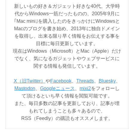
新しいもの好き＆ガジェット好きな40代。大学時
代からWindows一筋だったものの、2005年9月に
｢Mac mini｣を購入したのをきっかけにWindowsと
Macのブログを書き始め、2013年に独自ドメイン
を取得し、出来る限り早く情報をお伝えする事を
目標に毎日更新しています。
現在はWindows（Microsoft）とMac（Apple）だけ
でなく、気になるガジェットやウェブサービスに
関する情報も発信しています。
X（旧Twitter）
や
Facebook
、
Threads
、
Bluesky
、
Mastodon
、
Googleニュース
、
mixi2
をフォローし
て頂けるといち早く情報を閲覧可能です。
また、毎日多数の記事を更新しており、記事が埋
もれてしまうことも多々あるので、
RSS（Feedly）の購読もオススメします。