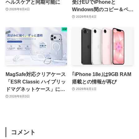
ヘルスケアと同期可能に
受けEUでiPhoneと
Windows間のコピー＆ペー
2026年8月4日
スト機能を提供へ
2026年8月4日
MagSafe対応クリアケース
｢iPhone 18e｣は9GB RAM
「ESR Classic ハイブリッ
搭載との情報が再び
ドマグネットケース」に黄
2026年8月1日
ばみへの耐久性を向上させ
2026年8月3日
た改良版が登場
コメント