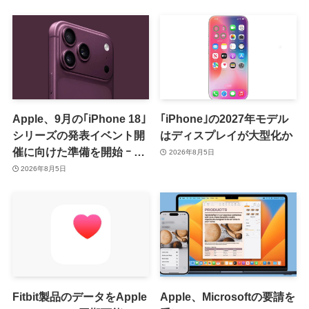
Apple、9月の｢iPhone 18｣
｢iPhone｣の2027年モデル
シリーズの発表イベント開
はディスプレイが大型化か
催に向けた準備を開始 ｰ 9
2026年8月5日
月8日か9月9日に開催見込
2026年8月5日
み
Fitbit製品のデータをApple
Apple、Microsoftの要請を