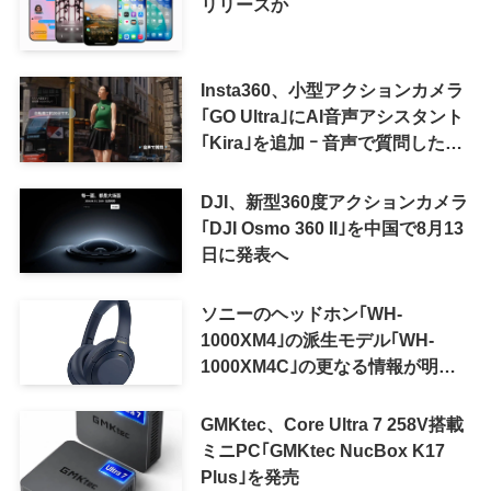
リリースか
Insta360、小型アクションカメラ
｢GO Ultra｣にAI音声アシスタント
｢Kira｣を追加 ｰ 音声で質問した
り、リアルタイム翻訳などが利用
可能に
DJI、新型360度アクションカメラ
｢DJI Osmo 360 II｣を中国で8月13
日に発表へ
ソニーのヘッドホン｢WH-
1000XM4｣の派生モデル｢WH-
1000XM4C｣の更なる情報が明ら
かに
GMKtec、Core Ultra 7 258V搭載
ミニPC｢GMKtec NucBox K17
Plus｣を発売