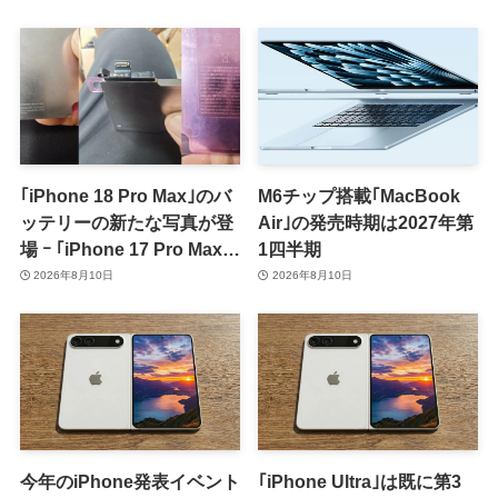
｢iPhone 18 Pro Max｣のバ
M6チップ搭載｢MacBook
ッテリーの新たな写真が登
Air｣の発売時期は2027年第
場 ｰ ｢iPhone 17 Pro Max｣
1四半期
からの容量増加を確認
2026年8月10日
2026年8月10日
今年のiPhone発表イベント
｢iPhone Ultra｣は既に第3