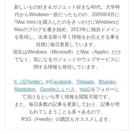
新しいもの好き＆ガジェット好きな40代。大学時
代からWindows一筋だったものの、2005年9月に
｢Mac mini｣を購入したのをきっかけにWindowsと
Macのブログを書き始め、2013年に独自ドメイン
を取得し、出来る限り早く情報をお伝えする事を
目標に毎日更新しています。
現在はWindows（Microsoft）とMac（Apple）だけ
でなく、気になるガジェットやウェブサービスに
関する情報も発信しています。
X（旧Twitter）
や
Facebook
、
Threads
、
Bluesky
、
Mastodon
、
Googleニュース
、
mixi2
をフォローし
て頂けるといち早く情報を閲覧可能です。
また、毎日多数の記事を更新しており、記事が埋
もれてしまうことも多々あるので、
RSS（Feedly）の購読もオススメします。