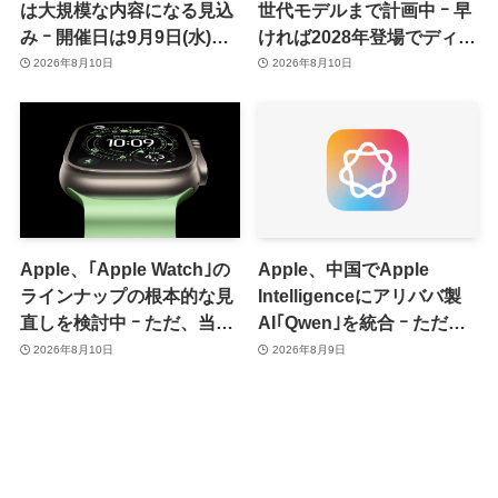
は大規模な内容になる見込
世代モデルまで計画中 ｰ 早
み ｰ 開催日は9月9日(水)、
ければ2028年登場でディス
予約受付開始日は9月12日
プレイが僅かに大型化
2026年8月10日
2026年8月10日
(土)の予想
Apple、｢Apple Watch｣の
Apple、中国でApple
ラインナップの根本的な見
Intelligenceにアリババ製
直しを検討中 ｰ ただ、当面
AI｢Qwen｣を統合 ｰ ただ、
は控えめなアップグレード
ユーザーガイドを公開後に
2026年8月10日
2026年8月9日
が続く見通し
削除