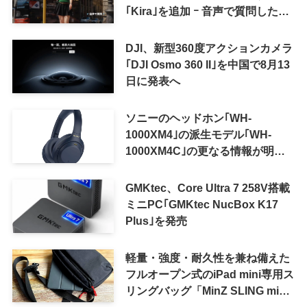
｢Kira｣を追加 ｰ 音声で質問した
り、リアルタイム翻訳などが利用
可能に
DJI、新型360度アクションカメラ
｢DJI Osmo 360 II｣を中国で8月13
日に発表へ
ソニーのヘッドホン｢WH-
1000XM4｣の派生モデル｢WH-
1000XM4C｣の更なる情報が明ら
かに
GMKtec、Core Ultra 7 258V搭載
ミニPC｢GMKtec NucBox K17
Plus｣を発売
軽量・強度・耐久性を兼ね備えた
フルオープン式のiPad mini専用ス
リングバッグ「MinZ SLING mini
for iPad mini」発売