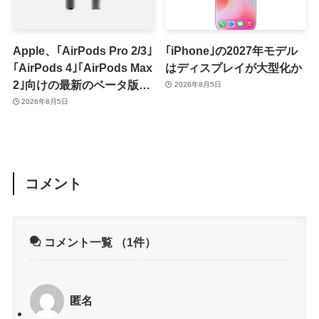
Apple、｢AirPods Pro 2/3｣
｢iPhone｣の2027年モデル
｢AirPods 4｣｢AirPods Max
はディスプレイが大型化か
2｣向けの最新のベータ版フ
2026年8月5日
ァームウェア｢9A5336b｣を
2026年8月5日
提供開始
コメント
コメント一覧
（1件）
匿名