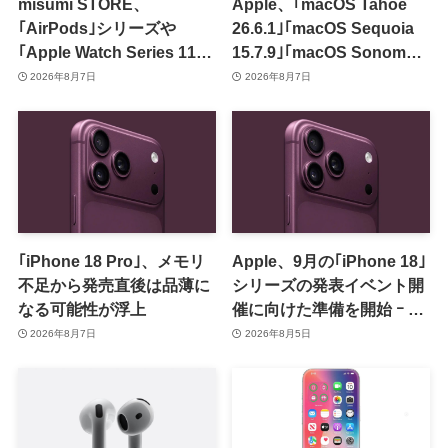
misumi STORE、
Apple、｢macOS Tahoe
｢AirPods｣シリーズや
26.6.1｣｢macOS Sequoia
｢Apple Watch Series 11｣
15.7.9｣｢macOS Sonoma
のセールを開催中
14.8.9｣をリリース ｰ 画面共
2026年8月7日
2026年8月7日
有の脆弱性を修正
｢iPhone 18 Pro｣、メモリ
Apple、9月の｢iPhone 18｣
不足から発売直後は品薄に
シリーズの発表イベント開
なる可能性が浮上
催に向けた準備を開始 ｰ 9
月8日か9月9日に開催見込
2026年8月7日
2026年8月5日
み