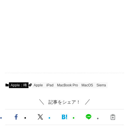
Apple：噂
Apple
iPad
MacBook Pro
MacOS
Sierra
記事をシェア！