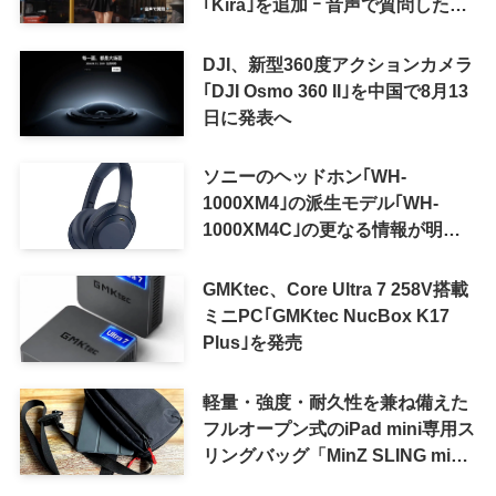
｢Kira｣を追加 ｰ 音声で質問した
り、リアルタイム翻訳などが利用
可能に
DJI、新型360度アクションカメラ
｢DJI Osmo 360 II｣を中国で8月13
日に発表へ
ソニーのヘッドホン｢WH-
1000XM4｣の派生モデル｢WH-
1000XM4C｣の更なる情報が明ら
かに
GMKtec、Core Ultra 7 258V搭載
ミニPC｢GMKtec NucBox K17
Plus｣を発売
軽量・強度・耐久性を兼ね備えた
フルオープン式のiPad mini専用ス
リングバッグ「MinZ SLING mini
for iPad mini」発売