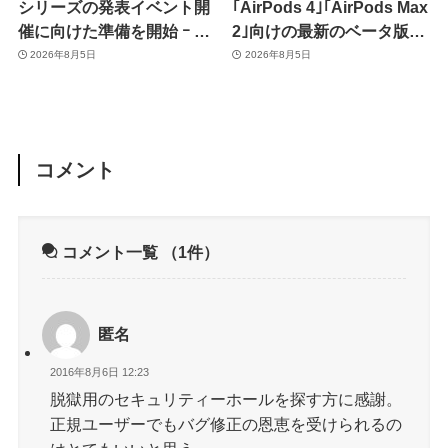
シリーズの発表イベント開
｢AirPods 4｣｢AirPods Max
催に向けた準備を開始 ｰ 9
2｣向けの最新のベータ版フ
月8日か9月9日に開催見込
ァームウェア｢9A5336b｣を
2026年8月5日
2026年8月5日
み
提供開始
コメント
コメント一覧
（1件）
匿名
2016年8月6日 12:23
脱獄用のセキュリティーホールを探す方に感謝。
正規ユーザーでもバグ修正の恩恵を受けられるの