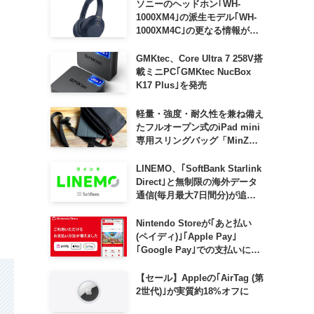
ソニーのヘッドホン｢WH-
1000XM4｣の派生モデル｢WH-
1000XM4C｣の更なる情報が明
らかに
GMKtec、Core Ultra 7 258V搭
載ミニPC｢GMKtec NucBox
K17 Plus｣を発売
軽量・強度・耐久性を兼ね備え
たフルオープン式のiPad mini
専用スリングバッグ「MinZ
SLING mini for iPad mini」
発売
LINEMO、｢SoftBank Starlink
Direct｣と無制限の海外データ
通信(毎月最大7日間分)が追加
料金なしで利用可能に
Nintendo Storeが｢あと払い
(ペイディ)｣｢Apple Pay｣
｢Google Pay｣での支払いに対
応
【セール】Appleの｢AirTag (第
2世代)｣が実質約18%オフに