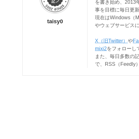
を書き始め、201
事を目標に毎日更
現在はWindows（
taisy0
やウェブサービス
X（旧Twitter）
や
Fa
mixi2
をフォローし
また、毎日多数の
で、RSS（Feed