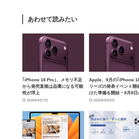
あわせて読みたい
｢iPhone 18 Pro｣、メモリ不足
Apple、9月の｢iPhone 1
から発売直後は品薄になる可能
リーズの発表イベント開
性が浮上
けた準備を開始 ｰ 9月8日
9日に開催見込み
2026年8月7日
2026年8月5日