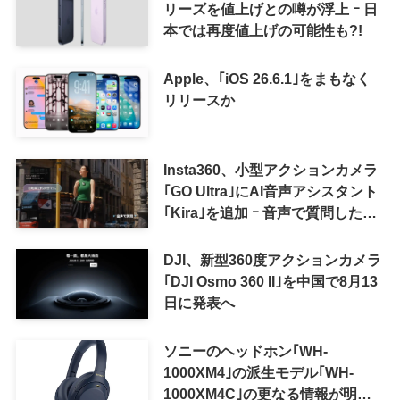
リーズを値上げとの噂が浮上 ｰ 日
本では再度値上げの可能性も?!
Apple、｢iOS 26.6.1｣をまもなく
リリースか
Insta360、小型アクションカメラ
｢GO Ultra｣にAI音声アシスタント
｢Kira｣を追加 ｰ 音声で質問した
り、リアルタイム翻訳などが利用
可能に
DJI、新型360度アクションカメラ
｢DJI Osmo 360 II｣を中国で8月13
日に発表へ
ソニーのヘッドホン｢WH-
1000XM4｣の派生モデル｢WH-
1000XM4C｣の更なる情報が明ら