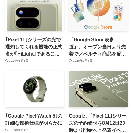
｢Pixel 11｣シリーズの光で
「Google Store 表参
通知してくれる機能の正式
道」、オープン当日より先
名が｢HiLight｣であること
着でノベルティ商品を配布
が確認される
へ
2026年8月5日
2026年8月4日
｢Google Pixel Watch 5｣の
Google、｢Pixel 11｣シリー
詳細な技術仕様が明らかに
ズの予約受付を8月12日23
時より開始へ ｰ 発表イベン
2026年8月4日