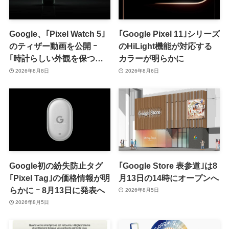
Google、｢Pixel Watch 5｣
｢Google Pixel 11｣シリーズ
のティザー動画を公開 ｰ
のHiLight機能が対応する
｢時計らしい外観を保つ品
カラーが明らかに
格｣をアピール
2026年8月8日
2026年8月6日
Google初の紛失防止タグ
｢Google Store 表参道｣は8
｢Pixel Tag｣の価格情報が明
月13日の14時にオープンへ
らかに ｰ 8月13日に発表へ
2026年8月5日
2026年8月5日