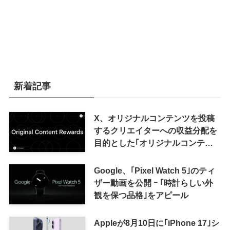
新着記事
X、オリジナルコンテンツを投稿
するクリエイターへの収益分配を
目的とした｢オリジナルコンテン
ツ報酬プログラム｣を導入へ ｰ 従
来の｢収益分配｣は廃止
Google、｢Pixel Watch 5｣のティ
ザー動画を公開 ｰ ｢時計らしい外
観を保つ品格｣をアピール
Appleが8月10日に｢iPhone 17｣シ