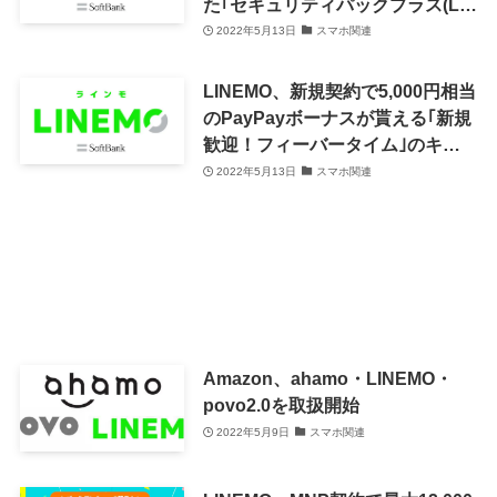
た｢セキュリティパックプラス(L)｣
を提供開始
2022年5月13日
スマホ関連
LINEMO、新規契約で5,000円相当
のPayPayボーナスが貰える｢新規
歓迎！フィーバータイム｣のキャ
ンペーンを開催中
2022年5月13日
スマホ関連
Amazon、ahamo・LINEMO・
povo2.0を取扱開始
2022年5月9日
スマホ関連