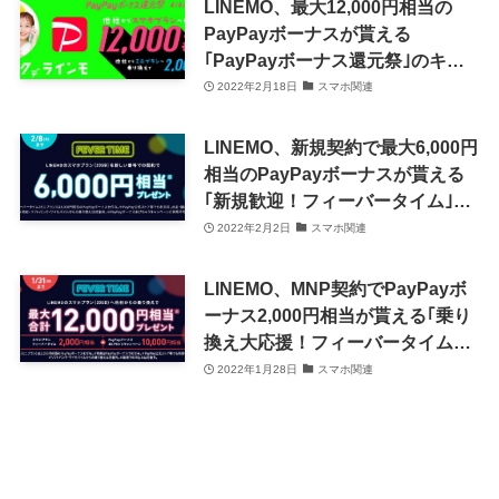
LINEMO、最大12,000円相当の
PayPayボーナスが貰える
｢PayPayボーナス還元祭｣のキャ
ンペーンを開始
2022年2月18日
スマホ関連
LINEMO、新規契約で最大6,000円
相当のPayPayボーナスが貰える
｢新規歓迎！フィーバータイム｣を
開催中
2022年2月2日
スマホ関連
LINEMO、MNP契約でPayPayボ
ーナス2,000円相当が貰える｢乗り
換え大応援！フィーバータイム｣
を開催中
2022年1月28日
スマホ関連