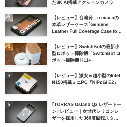
た8K AI搭載アクションカメラ
【レビュー】台湾発、n max nの
本革レザーケース｢Genuine
Leather Full Coverage Case for
iPhone 16 Pro｣
【レビュー】SwitchBotの最新小
型ロボット掃除機「SwitchBot ロ
ボット掃除機 K11+」
【レビュー】激安＆超小型のIntel
N150搭載ミニPC『NiPoGi E2』
｢TORRAS Ostand Q3 レザートー
ン｣ レビュー｜次世代シリコンレ
ザーを採用した360度回転スタン
ド搭載ケース