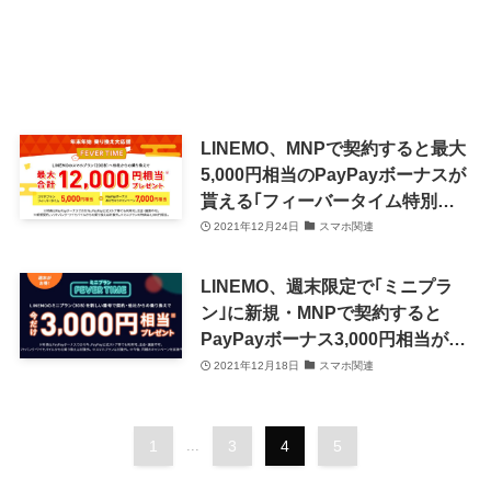
LINEMO、MNPで契約すると最大
5,000円相当のPayPayボーナスが
貰える｢フィーバータイム特別版｣
を開催中（1月11日まで）
2021年12月24日
スマホ関連
LINEMO、週末限定で｢ミニプラ
ン｣に新規・MNPで契約すると
PayPayボーナス3,000円相当が貰
えるフィーバータイムセールを開
2021年12月18日
スマホ関連
催中
1
...
3
4
5