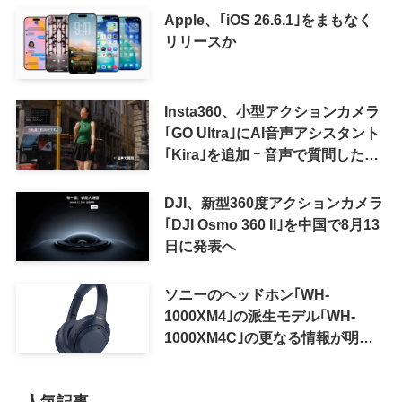
Apple、｢iOS 26.6.1｣をまもなく
リリースか
Insta360、小型アクションカメラ
｢GO Ultra｣にAI音声アシスタント
｢Kira｣を追加 ｰ 音声で質問した
り、リアルタイム翻訳などが利用
可能に
DJI、新型360度アクションカメラ
｢DJI Osmo 360 II｣を中国で8月13
日に発表へ
ソニーのヘッドホン｢WH-
1000XM4｣の派生モデル｢WH-
1000XM4C｣の更なる情報が明ら
かに