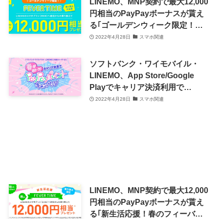
LINEMO、MNP契約で最大12,000
円相当のPayPayボーナスが貰え
る｢ゴールデンウィーク限定！乗
り換え大応援フィーバータイム｣
2022年4月28日
スマホ関連
を開催中
ソフトバンク・ワイモバイル・
LINEMO、App Store/Google
Playでキャリア決済利用で
PayPayポイントが貰えるキャン
2022年4月28日
スマホ関連
ペーンを開始
LINEMO、MNP契約で最大12,000
円相当のPayPayボーナスが貰え
る｢新生活応援！春のフィーバー