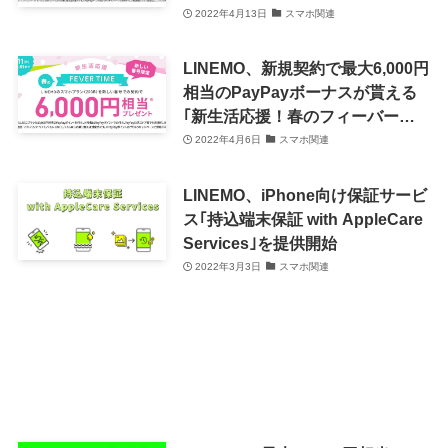
タイム (乗り換え限定)｣を開催中
2022年4月13日
スマホ関連
LINEMO、新規契約で最大6,000円
相当のPayPayボーナスが貰える
｢新生活応援！春のフィーバータ
イム｣を開催中
2022年4月6日
スマホ関連
LINEMO、iPhone向け保証サービ
ス｢持込端末保証 with AppleCare
Services｣を提供開始
2022年3月3日
スマホ関連