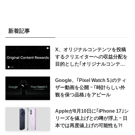
新着記事
X、オリジナルコンテンツを投稿
するクリエイターへの収益分配を
目的とした｢オリジナルコンテン
ツ報酬プログラム｣を導入へ ｰ 従
来の｢収益分配｣は廃止
Google、｢Pixel Watch 5｣のティ
ザー動画を公開 ｰ ｢時計らしい外
観を保つ品格｣をアピール
Appleが8月10日に｢iPhone 17｣シ
リーズを値上げとの噂が浮上 ｰ 日
本では再度値上げの可能性も?!