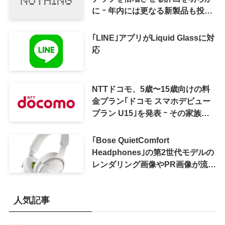
に ｰ 年内には更なる新製品も投入
へ
｢LINE｣アプリがLiquid Glassに対
応
NTTドコモ、5歳〜15歳向けの料
金プラン｢ドコモ スマホデビュー
プラン U15｣を発表 ｰ その家族が
おトクになる｢ドコモ 親子割｣も
｢Bose QuietComfort
Headphones｣の第2世代モデルの
レンダリング画像やPR画像が流出
ｰ まもなく発表か
人気記事