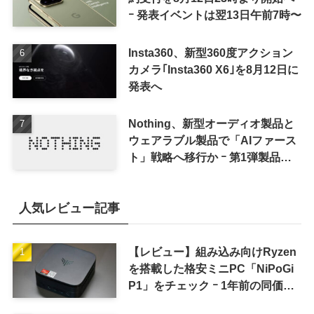
ｰ 発表イベントは翌13日午前7時〜
Insta360、新型360度アクション
カメラ｢Insta360 X6｣を8月12日に
発表へ
Nothing、新型オーディオ製品と
ウェアラブル製品で「AIファース
ト」戦略へ移行か ｰ 第1弾製品は
8〜9月に順次発表との情報
人気レビュー記事
【レビュー】組み込み向けRyzen
を搭載した格安ミニPC「NiPoGi
P1」をチェック ｰ 1年前の同価格
帯モデルより高性能