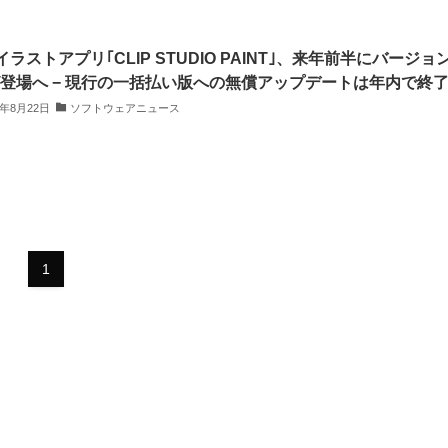
ラストアプリ｢CLIP STUDIO PAINT｣、来年前半にバージョ
0が登場へ − 現行の一括払い版への無償アップデートは年内で終
2年8月22日
ソフトウェアニュース
1