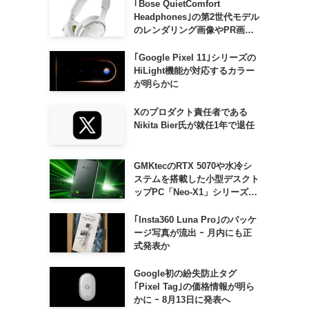
｢Bose QuietComfort
Headphones｣の第2世代モデル
のレンダリング画像やPR画像
が流出 ｰ まもなく発表か
｢Google Pixel 11｣シリーズの
HiLight機能が対応するカラー
が明らかに
Xのプロダクト責任者である
Nikita Bier氏が就任1年で退任
GMKtecのRTX 5070や水冷シ
ステムを搭載した小型デスクト
ップPC「Neo-X1」シリーズ、
日本でも9月中旬に発売へ
｢Insta360 Luna Pro｣のパッケ
ージ写真が流出 ｰ 月内にも正
式発表か
Google初の紛失防止タグ
｢Pixel Tag｣の価格情報が明ら
かに ｰ 8月13日に発表へ