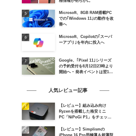
格情報が明らかに
Microsoft、8GB RAM搭載PC
での｢Windows 11｣の動作を改
善へ
Microsoft、Copilotの｢スーパ
ーアプリ｣を年内に投入へ
Google、｢Pixel 11｣シリーズ
の予約受付を8月12日23時より
開始へ ｰ 発表イベントは翌13
日午前7時〜
人気レビュー記事
【レビュー】組み込み向け
Ryzenを搭載した格安ミニ
PC「NiPoGi P1」をチェック
ｰ 1年前の同価格帯モデルより
高性能
【レビュー】Simplismの
iPhone 16 Pro用極薄＆超薄型