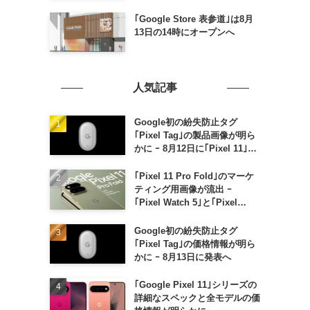
｢Google Store 表参道｣は8月
13日の14時にオープンへ
人気記事
Google初の紛失防止タグ
｢Pixel Tag｣の製品画像が明ら
かに ｰ 8月12日に｢Pixel 11｣な
どと一緒に発表か
｢Pixel 11 Pro Fold｣のマーケ
ティング用画像が流出 ｰ
｢Pixel Watch 5｣と｢Pixel
Buds Pro 2｣の新カラーの画像
も
Google初の紛失防止タグ
｢Pixel Tag｣の価格情報が明ら
かに ｰ 8月13日に発表へ
｢Google Pixel 11｣シリーズの
詳細なスペックと全モデルの価