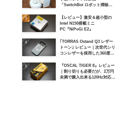
「SwitchBot ロボット掃除機
K11+」
【レビュー】激安＆超小型の
Intel N150搭載ミニ
PC『NiPoGi E2』
｢TORRAS Ostand Q3 レザー
トーン｣ レビュー｜次世代シリ
コンレザーを採用した360度回
転スタンド搭載ケース
『OSCAL TIGER 8』レビュー
｜割り切りも必要だが、2万円
未満で購入出来る120Hz対応大
画面スマホ