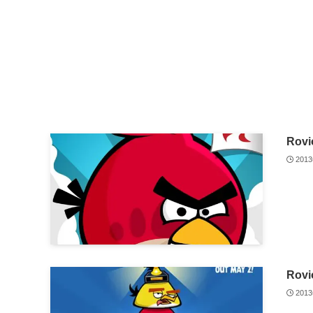
Rov
201
Rov
201