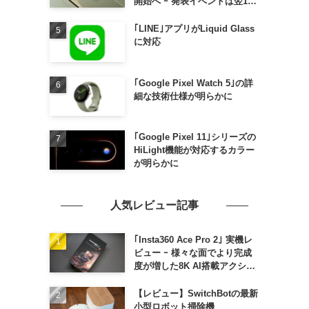
開始へ ｰ 発表イベントは翌13
日午前7時〜
｢LINE｣アプリがLiquid Glass
に対応
｢Google Pixel Watch 5｣の詳
細な技術仕様が明らかに
｢Google Pixel 11｣シリーズの
HiLight機能が対応するカラー
が明らかに
人気レビュー記事
｢Insta360 Ace Pro 2｣ 実機レ
ビュー ｰ 様々な面でより完成
度が増した8K AI搭載アクショ
ンカメラ
【レビュー】SwitchBotの最新
小型ロボット掃除機