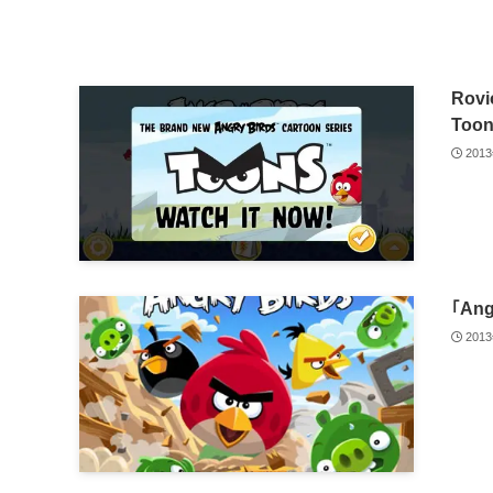
Rov
Too
201
｢An
201