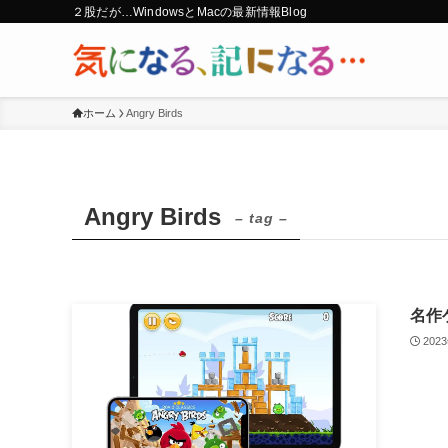
２股だが…WindowsとMacの最新情報Blog
ホーム
Angry Birds
Angry Birds
– tag –
名作
202