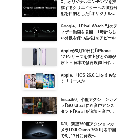
X、オリジナルコンテンツを投
稿するクリエイターへの収益分
配を目的とした｢オリジナルコ
ンテンツ報酬プログラム｣を導
入へ ｰ 従来の｢収益分配｣は廃
Google、｢Pixel Watch 5｣のテ
止
ィザー動画を公開 ｰ ｢時計らし
い外観を保つ品格｣をアピール
Appleが8月10日に｢iPhone
17｣シリーズを値上げとの噂が
浮上 ｰ 日本では再度値上げの
可能性も?!
Apple、｢iOS 26.6.1｣をまもな
くリリースか
Insta360、小型アクションカメ
ラ｢GO Ultra｣にAI音声アシス
タント｢Kira｣を追加 ｰ 音声で
質問したり、リアルタイム翻訳
などが利用可能に
DJI、新型360度アクションカ
メラ｢DJI Osmo 360 II｣を中国
で8月13日に発表へ