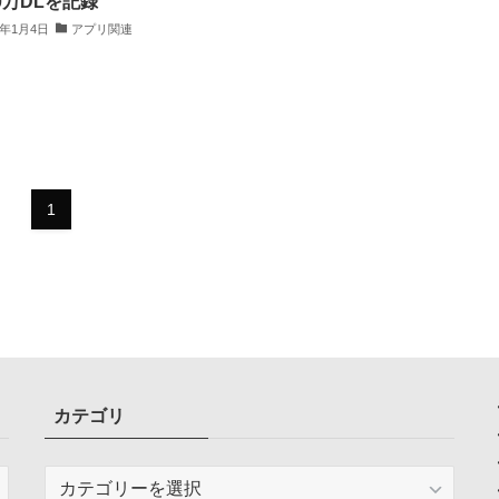
00万DLを記録
3年1月4日
アプリ関連
1
カテゴリ
カ