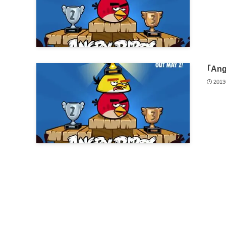
｢An
201