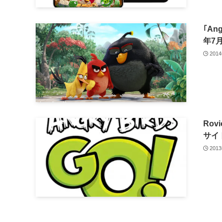
｢An
年7
201
Rov
サイ
201