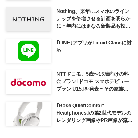
Nothing、来年にスマホのライン
ナップを倍増させる計画を明らか
に ｰ 年内には更なる新製品も投入
へ
｢LINE｣アプリがLiquid Glassに対
応
NTTドコモ、5歳〜15歳向けの料
金プラン｢ドコモ スマホデビュー
プラン U15｣を発表 ｰ その家族が
おトクになる｢ドコモ 親子割｣も
｢Bose QuietComfort
Headphones｣の第2世代モデルの
レンダリング画像やPR画像が流出
ｰ まもなく発表か