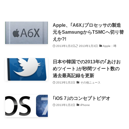
Apple、｢A6X｣プロセッサの製造
元をSamsungからTSMCへ切り替
えか?!
2013年1月2日
2013年1月3日
Apple：噂
日本や韓国での2013年の｢あけお
めツイート｣が秒間ツイート数の
過去最高記録を更新
2013年1月2日
その他ニュース
｢iOS 7｣のコンセプトビデオ
2013年1月2日
iPhone