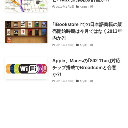
2013年1月3日
Apple：噂
｢iBookstore｣での日本語書籍の販
売開始時期は今月ではなく2013年
内か?!
2013年1月3日
Apple：噂
Apple、Macへの｢802.11ac｣対応
チップ搭載でBroadcomと合意
か?!
2013年1月3日
Apple：噂