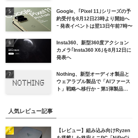
Google、｢Pixel 11｣シリーズの予
約受付を8月12日23時より開始へ
ｰ 発表イベントは翌13日午前7時〜
Insta360、新型360度アクション
カメラ｢Insta360 X6｣を8月12日に
発表へ
Nothing、新型オーディオ製品と
ウェアラブル製品で「AIファース
ト」戦略へ移行か ｰ 第1弾製品は
8〜9月に順次発表との情報
人気レビュー記事
【レビュー】組み込み向けRyzen
を搭載した格安ミニPC「NiPoGi