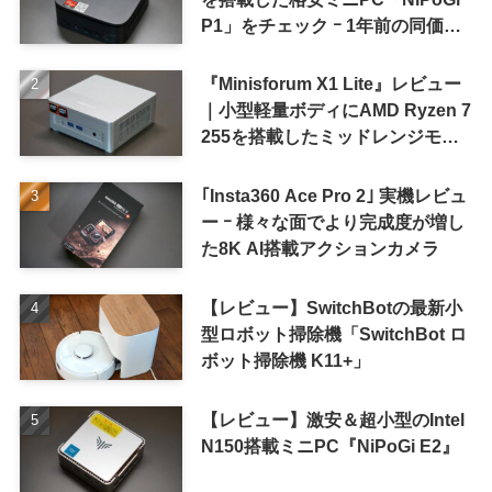
P1」をチェック ｰ 1年前の同価格
帯モデルより高性能
『Minisforum X1 Lite』レビュー
｜小型軽量ボディにAMD Ryzen 7
255を搭載したミッドレンジモデ
ル
｢Insta360 Ace Pro 2｣ 実機レビュ
ー ｰ 様々な面でより完成度が増し
た8K AI搭載アクションカメラ
【レビュー】SwitchBotの最新小
型ロボット掃除機「SwitchBot ロ
ボット掃除機 K11+」
【レビュー】激安＆超小型のIntel
N150搭載ミニPC『NiPoGi E2』