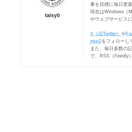
事を目標に毎日更
現在はWindows（
taisy0
やウェブサービス
X（旧Twitter）
や
Fa
mixi2
をフォローし
また、毎日多数の
で、RSS（Feed