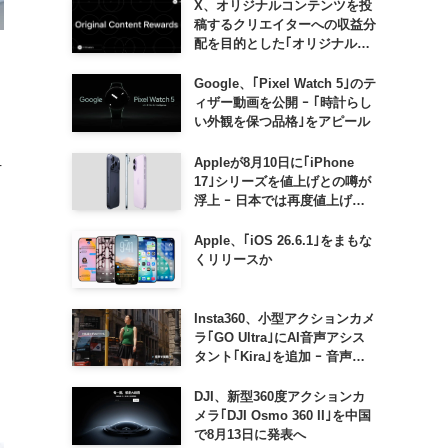
X、オリジナルコンテンツを投
稿するクリエイターへの収益分
配を目的とした｢オリジナルコ
ンテンツ報酬プログラム｣を導
入へ ｰ 従来の｢収益分配｣は廃
Google、｢Pixel Watch 5｣のテ
止
ィザー動画を公開 ｰ ｢時計らし
い外観を保つ品格｣をアピール
Appleが8月10日に｢iPhone
4
17｣シリーズを値上げとの噂が
浮上 ｰ 日本では再度値上げの
可能性も?!
Apple、｢iOS 26.6.1｣をまもな
くリリースか
Insta360、小型アクションカメ
ラ｢GO Ultra｣にAI音声アシス
タント｢Kira｣を追加 ｰ 音声で
質問したり、リアルタイム翻訳
などが利用可能に
DJI、新型360度アクションカ
メラ｢DJI Osmo 360 II｣を中国
で8月13日に発表へ