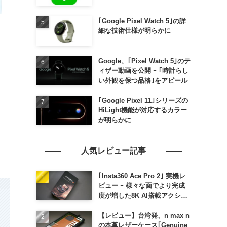
｢Google Pixel Watch 5｣の詳
細な技術仕様が明らかに
Google、｢Pixel Watch 5｣のテ
ィザー動画を公開 ｰ ｢時計らし
い外観を保つ品格｣をアピール
ク
｢Google Pixel 11｣シリーズの
HiLight機能が対応するカラー
が明らかに
人気レビュー記事
｢Insta360 Ace Pro 2｣ 実機レ
ビュー ｰ 様々な面でより完成
度が増した8K AI搭載アクショ
ンカメラ
【レビュー】台湾発、n max n
の本革レザーケース｢Genuine