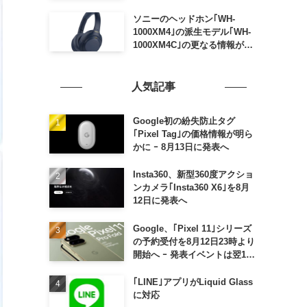
ソニーのヘッドホン｢WH-
1000XM4｣の派生モデル｢WH-
1000XM4C｣の更なる情報が明
らかに
人気記事
Google初の紛失防止タグ
｢Pixel Tag｣の価格情報が明ら
かに ｰ 8月13日に発表へ
Insta360、新型360度アクショ
ンカメラ｢Insta360 X6｣を8月
12日に発表へ
Google、｢Pixel 11｣シリーズ
の予約受付を8月12日23時より
開始へ ｰ 発表イベントは翌13
日午前7時〜
｢LINE｣アプリがLiquid Glass
に対応