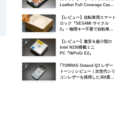
Leather Full Coverage Case
for iPhone 16 Pro｣
【レビュー】自転車用スマート
ロック『SESAMI サイクル
2』ｰ 物理キー不要で自転車の
解錠が超簡単に
【レビュー】激安＆超小型の
Intel N150搭載ミニ
PC『NiPoGi E2』
｢TORRAS Ostand Q3 レザー
トーン｣ レビュー｜次世代シリ
コンレザーを採用した360度回
転スタンド搭載ケース