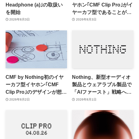
Headphone (a)｣の取扱い
ヤホン｢CMF Clip Pro｣がイ
を開始
ヤーカフ型であることが確
認される
2026年8月3日
2026年8月3日
CMF by Nothing初のイヤ
Nothing、新型オーディオ
ーカフ型イヤホン｢CMF
製品とウェアラブル製品で
Clip Pro｣のデザインが想像
「AIファースト」戦略へ移
出来るティザー画像公開
行か ｰ 第1弾製品は8〜9月
2026年8月2日
2026年8月1日
に順次発表との情報