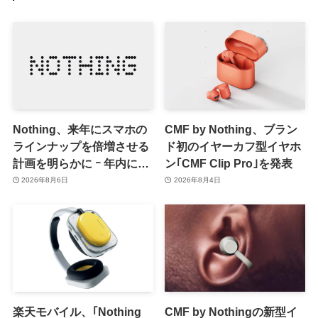
Nothing、来年にスマホの
CMF by Nothing、ブラン
ラインナップを倍増させる
ド初のイヤーカフ型イヤホ
計画を明らかに ｰ 年内には
ン｢CMF Clip Pro｣を発表
更なる新製品も投入へ
2026年8月6日
2026年8月4日
楽天モバイル、｢Nothing
CMF by Nothingの新型イ