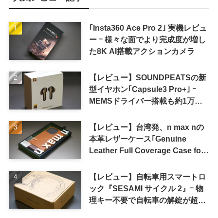
｢Insta360 Ace Pro 2｣ 実機レビュ
ー ｰ 様々な面でより完成度が増し
た8K AI搭載アクションカメラ
【レビュー】SOUNDPEATSの新
型イヤホン｢Capsule3 Pro+｣ ｰ
MEMSドライバー搭載も約1万円
の高コスパが特徴
【レビュー】台湾発、n max nの
本革レザーケース｢Genuine
Leather Full Coverage Case for
iPhone 16 Pro｣
【レビュー】自転車用スマートロ
ック『SESAMI サイクル 2』ｰ 物
理キー不要で自転車の解錠が超簡
単に