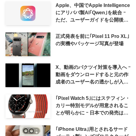
Apple、中国でApple Intelligence
にアリババ製AI｢Qwen｣を統合 ｰ
ただ、ユーザーガイドを公開後に
削除
正式発表を前に｢Pixel 11 Pro XL｣
の実機やパッケージ写真が登場
X、動画のパクツイ対策を導入へ ｰ
動画をダウンロードすると元の作
成者のユーザー名の透かしが入る
ように
｢Pixel Watch 5｣にはステフィン・
カリー特別モデルが用意されるこ
とが明らかに ｰ 日本での発売は期
待しない方が良さそう
｢iPhone Ultra｣用とされるサード