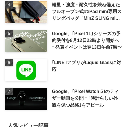
軽量・強度・耐久性を兼ね備えた
フルオープン式のiPad mini専用ス
リングバッグ「MinZ SLING mini
for iPad mini」発売
Google、｢Pixel 11｣シリーズの予
約受付を8月12日23時より開始へ
ｰ 発表イベントは翌13日午前7時〜
｢LINE｣アプリがLiquid Glassに対
応
Google、｢Pixel Watch 5｣のティ
ザー動画を公開 ｰ ｢時計らしい外
観を保つ品格｣をアピール
人気レビュー記事