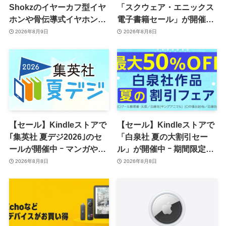
Shokzのイヤーカフ型イヤ
「スクウェア・エニックス
ホンや骨伝導式イヤホンが
電子書籍セール」が開催中
一律10％のポイント還元に
ｰ コミックやゲーム関連書
2026年8月9日
2026年8月8日
籍などが最大50％オフに
【セール】Kindleストアで
【セール】Kindleストアで
｢集英社 夏デジ2026｣のセ
「白泉社 夏の大割引セー
ールが開催中 ｰ マンガや写
ル」が開催中 ｰ 期間限定
真集など1,000冊以上が
70％オフや全巻50％オフな
2026年8月8日
2026年8月8日
30％ポイント還元に
ど