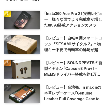
｢Insta360 Ace Pro 2｣ 実機レビュ
ー ｰ 様々な面でより完成度が増し
た8K AI搭載アクションカメラ
【レビュー】自転車用スマートロ
ック『SESAMI サイクル 2』ｰ 物
理キー不要で自転車の解錠が超簡
単に
【レビュー】SOUNDPEATSの新
型イヤホン｢Capsule3 Pro+｣ ｰ
MEMSドライバー搭載も約1万円
の高コスパが特徴
【レビュー】台湾発、n max nの
本革レザーケース｢Genuine
Leather Full Coverage Case for
iPhone 16 Pro｣