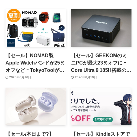
【セール】NOMAD製
【セール】GEEKOMのミ
Apple Watchバンドが25％
ニPCが最大23％オフに ｰ
オフなど ｰ TokyoToolが
Core Ultra 9 185H搭載の
｢2026 夏割 SUMMER
｢IT13 Max｣が15％オフなど
2026年8月10日
2026年8月10日
SALE｣を開催中
【セール/本日まで?】
【セール】Kindleストアで