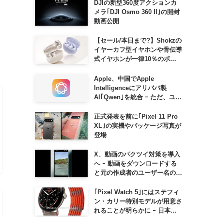
DJIの新型360度アクションカ
メラ｢DJI Osmo 360 II｣の開封
動画公開
【セール/本日まで?】Shokzの
イヤーカフ型イヤホンや骨伝導
式イヤホンが一律10％のポイ
ント還元に
Apple、中国でApple
Intelligenceにアリババ製
AI｢Qwen｣を統合 ｰ ただ、ユー
ザーガイドを公開後に削除
正式発表を前に｢Pixel 11 Pro
XL｣の実機やパッケージ写真が
登場
X、動画のパクツイ対策を導入
へ ｰ 動画をダウンロードする
と元の作成者のユーザー名の透
かしが入るように
｢Pixel Watch 5｣にはステフィ
ン・カリー特別モデルが用意さ
れることが明らかに ｰ 日本で