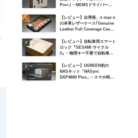
Pro+｣ ｰ MEMSドライバー搭
載も約1万円の高コスパが特徴
【レビュー】台湾発、n max n
の本革レザーケース｢Genuine
Leather Full Coverage Case
for iPhone 16 Pro｣
な
【レビュー】自転車用スマート
ロック『SESAMI サイクル
2』ｰ 物理キー不要で自転車の
解錠が超簡単に
【レビュー】UGREEN初の
NASキット「NASync
DXP4800 Plus」ｰ スマホ時代
に合わせた設計で、写真や動画
によるスマホの容量圧迫問題も
解決