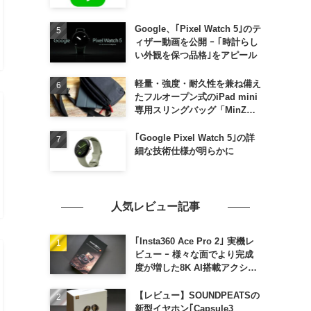
Google、｢Pixel Watch 5｣のテ
ィザー動画を公開 ｰ ｢時計らし
い外観を保つ品格｣をアピール
軽量・強度・耐久性を兼ね備え
たフルオープン式のiPad mini
専用スリングバッグ「MinZ
SLING mini for iPad mini」
発売
｢Google Pixel Watch 5｣の詳
細な技術仕様が明らかに
人気レビュー記事
｢Insta360 Ace Pro 2｣ 実機レ
ビュー ｰ 様々な面でより完成
度が増した8K AI搭載アクショ
ンカメラ
【レビュー】SOUNDPEATSの
新型イヤホン｢Capsule3