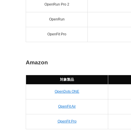
OpenRun Pro 2
OpenRun
OpenFit Pro
Amazon
対象製品
OpenDots ONE
OpenFit Air
OpenFit Pro