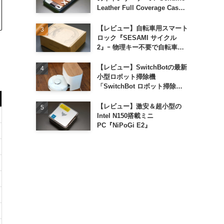
Leather Full Coverage Case
for iPhone 16 Pro｣
【レビュー】自転車用スマート
ロック『SESAMI サイクル
2』ｰ 物理キー不要で自転車の
解錠が超簡単に
【レビュー】SwitchBotの最新
小型ロボット掃除機
「SwitchBot ロボット掃除機
K11+」
【レビュー】激安＆超小型の
Intel N150搭載ミニ
PC『NiPoGi E2』