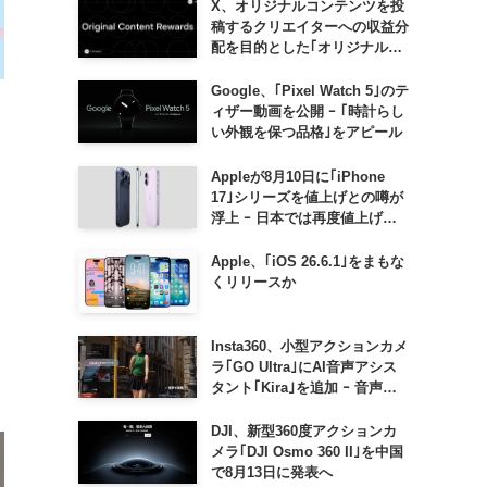
X、オリジナルコンテンツを投
稿するクリエイターへの収益分
配を目的とした｢オリジナルコ
ンテンツ報酬プログラム｣を導
入へ ｰ 従来の｢収益分配｣は廃
Google、｢Pixel Watch 5｣のテ
止
ィザー動画を公開 ｰ ｢時計らし
い外観を保つ品格｣をアピール
Appleが8月10日に｢iPhone
17｣シリーズを値上げとの噂が
浮上 ｰ 日本では再度値上げの
可能性も?!
Apple、｢iOS 26.6.1｣をまもな
くリリースか
Insta360、小型アクションカメ
ラ｢GO Ultra｣にAI音声アシス
タント｢Kira｣を追加 ｰ 音声で
質問したり、リアルタイム翻訳
などが利用可能に
DJI、新型360度アクションカ
メラ｢DJI Osmo 360 II｣を中国
で8月13日に発表へ