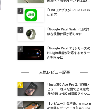
開始へ ｰ 発表イベントは翌13
日午前7時〜
｢LINE｣アプリがLiquid Glass
に対応
｢Google Pixel Watch 5｣の詳
細な技術仕様が明らかに
｢Google Pixel 11｣シリーズの
HiLight機能が対応するカラー
が明らかに
人気レビュー記事
｢Insta360 Ace Pro 2｣ 実機レ
ビュー ｰ 様々な面でより完成
度が増した8K AI搭載アクショ
ンカメラ
【レビュー】台湾発、n max n
の本革レザーケース｢Genuine