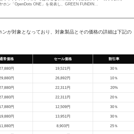
「OpenDots ONE」を発表し、GREEN FUNDIN…
ホンが対象となっており、対象製品とその価格の詳細は下記の
通常価格
セール価格
割引率
27,880円
19,521円
30％
29,880円
26,892円
10％
27,880円
22,311円
20%
27,880円
22,311円
20％
17,880円
12,509円
30％
19,880円
13,951円
30％
11,880円
8,903円
25％