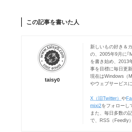
この記事を書いた人
新しいもの好き＆ガ
の、2005年9月に｢
を書き始め、201
事を目標に毎日更
現在はWindows（
taisy0
やウェブサービス
X（旧Twitter）
や
Fa
mixi2
をフォローし
また、毎日多数の
で、RSS（Feed