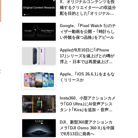
X、オリジナルコンテンツを投
稿するクリエイターへの収益分
配を目的とした｢オリジナルコ
ンテンツ報酬プログラム｣を導
入へ ｰ 従来の｢収益分配｣は廃
Google、｢Pixel Watch 5｣のテ
止
ィザー動画を公開 ｰ ｢時計らし
い外観を保つ品格｣をアピール
Appleが8月10日に｢iPhone
17｣シリーズを値上げとの噂が
浮上 ｰ 日本では再度値上げの
可能性も?!
バ
Apple、｢iOS 26.6.1｣をまもな
くリリースか
Insta360、小型アクションカメ
最
ラ｢GO Ultra｣にAI音声アシス
タント｢Kira｣を追加 ｰ 音声で
質問したり、リアルタイム翻訳
などが利用可能に
DJI、新型360度アクションカ
メラ｢DJI Osmo 360 II｣を中国
で8月13日に発表へ