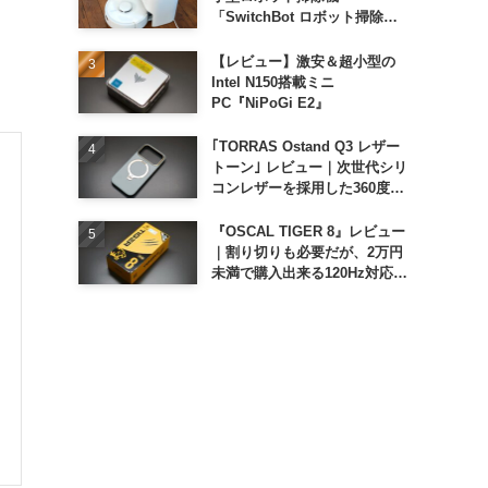
「SwitchBot ロボット掃除機
K11+」
【レビュー】激安＆超小型の
Intel N150搭載ミニ
PC『NiPoGi E2』
｢TORRAS Ostand Q3 レザー
トーン｣ レビュー｜次世代シリ
コンレザーを採用した360度回
転スタンド搭載ケース
『OSCAL TIGER 8』レビュー
｜割り切りも必要だが、2万円
未満で購入出来る120Hz対応大
画面スマホ