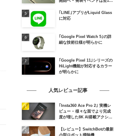
開始へ ｰ 発表イベントは翌13
日午前7時〜
｢LINE｣アプリがLiquid Glass
に対応
｢Google Pixel Watch 5｣の詳
細な技術仕様が明らかに
｢Google Pixel 11｣シリーズの
HiLight機能が対応するカラー
が明らかに
人気レビュー記事
｢Insta360 Ace Pro 2｣ 実機レ
ビュー ｰ 様々な面でより完成
度が増した8K AI搭載アクショ
ンカメラ
【レビュー】SwitchBotの最新
小型ロボット掃除機