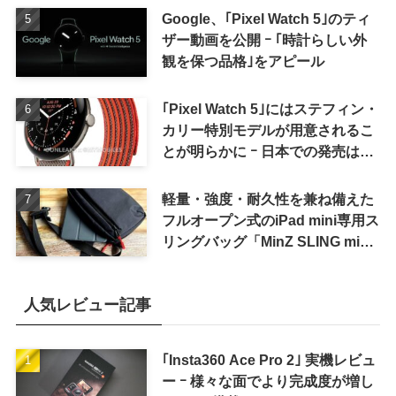
Google、｢Pixel Watch 5｣のティ
ザー動画を公開 ｰ ｢時計らしい外
観を保つ品格｣をアピール
｢Pixel Watch 5｣にはステフィン・
カリー特別モデルが用意されるこ
とが明らかに ｰ 日本での発売は期
待しない方が良さそう
軽量・強度・耐久性を兼ね備えた
フルオープン式のiPad mini専用ス
リングバッグ「MinZ SLING mini
for iPad mini」発売
人気レビュー記事
｢Insta360 Ace Pro 2｣ 実機レビュ
ー ｰ 様々な面でより完成度が増し