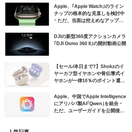
Apple、｢Apple Watch｣のライン
ナップの根本的な見直しを検討中
ｰ ただ、当面は控えめなアップグ
レードが続く見通し
DJIの新型360度アクションカメラ
｢DJI Osmo 360 II｣の開封動画公開
【セール/本日まで?】Shokzのイ
ヤーカフ型イヤホンや骨伝導式イ
ヤホンが一律10％のポイント還元
に
Apple、中国でApple Intelligence
にアリババ製AI｢Qwen｣を統合 ｰ
ただ、ユーザーガイドを公開後に
削除
人気記事