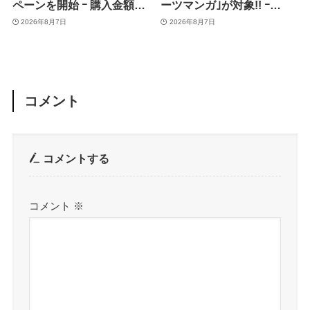
ペーンを開始 ｰ 購入金額に
ーツマンガ｣が対象!! ｰ
応じて来月のポイント還元
｢Amazonマンガ毎週末セ
2026年8月7日
2026年8月7日
率アップ
ール｣がスタート
コメント
コメントする
コメント
※