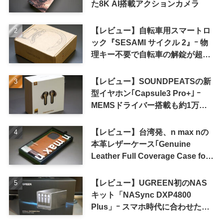
た8K AI搭載アクションカメラ
【レビュー】自転車用スマートロ
ック『SESAMI サイクル 2』ｰ 物
理キー不要で自転車の解錠が超簡
単に
【レビュー】SOUNDPEATSの新
型イヤホン｢Capsule3 Pro+｣ ｰ
MEMSドライバー搭載も約1万円
の高コスパが特徴
【レビュー】台湾発、n max nの
本革レザーケース｢Genuine
Leather Full Coverage Case for
iPhone 16 Pro｣
【レビュー】UGREEN初のNAS
キット「NASync DXP4800
Plus」ｰ スマホ時代に合わせた設
計で、写真や動画によるスマホの