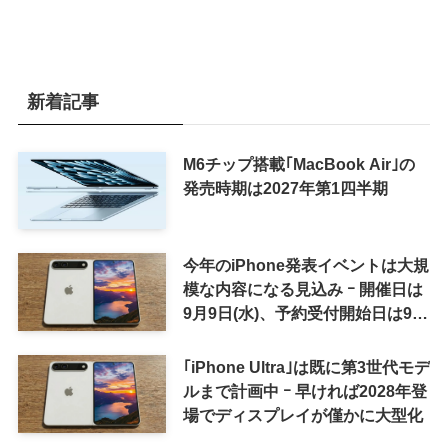
新着記事
M6チップ搭載｢MacBook Air｣の
発売時期は2027年第1四半期
今年のiPhone発表イベントは大規
模な内容になる見込み ｰ 開催日は
9月9日(水)、予約受付開始日は9月
12日(土)の予想
｢iPhone Ultra｣は既に第3世代モデ
ルまで計画中 ｰ 早ければ2028年登
場でディスプレイが僅かに大型化