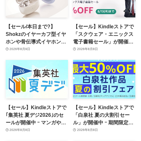
【セール/本日まで?】
【セール】Kindleストアで
Shokzのイヤーカフ型イヤ
「スクウェア・エニックス
ホンや骨伝導式イヤホンが
電子書籍セール」が開催中
一律10％のポイント還元に
ｰ コミックやゲーム関連書
2026年8月9日
2026年8月8日
籍などが最大50％オフに
【セール】Kindleストアで
【セール】Kindleストアで
｢集英社 夏デジ2026｣のセ
「白泉社 夏の大割引セー
ールが開催中 ｰ マンガや写
ル」が開催中 ｰ 期間限定
真集など1,000冊以上が
70％オフや全巻50％オフな
2026年8月8日
2026年8月8日
30％ポイント還元に
ど