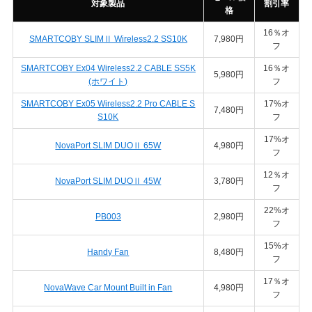
対象製品
割引率
格
16％オ
SMARTCOBY SLIMⅡ Wireless2.2 SS10K
7,980円
フ
SMARTCOBY Ex04 Wireless2.2 CABLE SS5K
16％オ
5,980円
(ホワイト)
フ
SMARTCOBY Ex05 Wireless2.2 Pro CABLE S
17%オ
7,480円
S10K
フ
17%オ
NovaPort SLIM DUOⅡ 65W
4,980円
フ
12％オ
NovaPort SLIM DUOⅡ 45W
3,780円
フ
22%オ
PB003
2,980円
フ
15%オ
Handy Fan
8,480円
フ
17％オ
NovaWave Car Mount Built in Fan
4,980円
フ